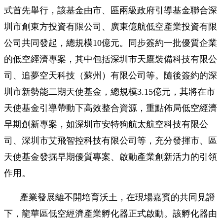
式首先舉行，該基金由市、區兩級政府引導基金聯合深
圳市創東方投資有限公司、廣東億航低空產業投資有限
公司共同發起，總規模10億元。同步簽約一批優質企業
的低空經濟專案，其中包括深圳市天鷹裝備科技有限公
司、追夢空天科技（蘇州）有限公司等。隨後簽約的深
圳市新勢能二期天使基金，總規模3.15億元，其將在市
天使基金引導帶動下高效整合資源，重點佈局低空經濟
早期創新專案，如深圳市安特狗航太航空科技有限公
司、深圳市艾飛智控科技有限公司等，充分發揮市、區
天使基金發掘早期優質專案、啟動產業創新活力的引領
作用。
產業發展離不開培育沃土，在現場嘉賓的共同見證
下，龍華區低空經濟產業孵化器正式啟動。該孵化器由