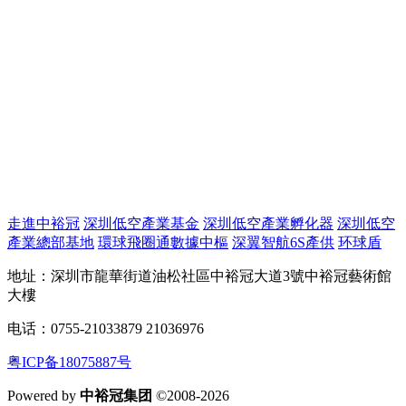
走進中裕冠
深圳低空產業基金
深圳低空產業孵化器
深圳低空
產業總部基地
環球飛圈通數據中樞
深翼智航6S產供
环球盾
地址：深圳市龍華街道油松社區中裕冠大道3號中裕冠藝術館
大樓
电话：0755-21033879 21036976
粤ICP备18075887号
Powered by
中裕冠集团
©2008-2026