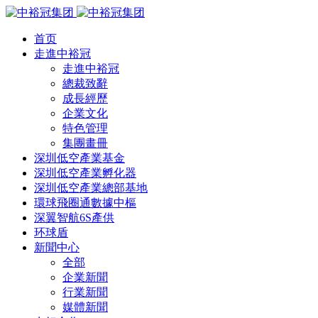
首页
走進中裕冠
走進中裕冠
總裁致辭
成長經歷
企業文化
特色管理
集團畫冊
深圳低空產業基金
深圳低空產業孵化器
深圳低空產業總部基地
環球飛圈通數據中樞
深翼智航6S產供
环球盾
新聞中心
全部
企業新聞
行業新聞
媒體新聞