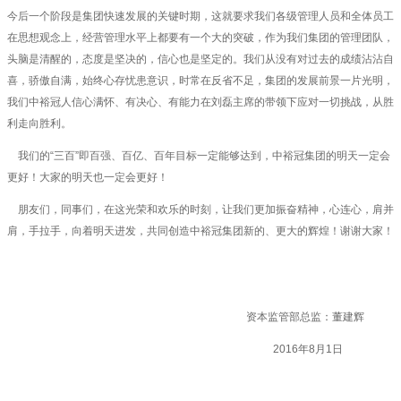
今后一个阶段是集团快速发展的关键时期，这就要求我们各级管理人员和全体员工
在思想观念上，经营管理水平上都要有一个大的突破，作为我们集团的管理团队，
头脑是清醒的，态度是坚决的，信心也是坚定的。我们从没有对过去的成绩沾沾自
喜，骄傲自满，始终心存忧患意识，时常在反省不足，集团的发展前景一片光明，
我们中裕冠人信心满怀、有决心、有能力在刘磊主席的带领下应对一切挑战，从胜
利走向胜利。
我们的“三百”即百强、百亿、百年目标一定能够达到，中裕冠集团的明天一定会
更好！大家的明天也一定会更好！
朋友们，同事们，在这光荣和欢乐的时刻，让我们更加振奋精神，心连心，肩并
肩，手拉手，向着明天进发，共同创造中裕冠集团新的、更大的辉煌！谢谢大家！
资本监管部总监：董建辉
2016年8月1日