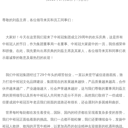
尊敬的刘磊主席，各位领导来宾和员工同事们：
大家好！今天在这里我们迎来了中裕冠集团成立29周年的欢乐庆典，这是所有
中裕冠人的节日，作为集团董事局一名董事、中裕冠大家庭中的一员，我倍感荣幸
和骄傲。在此，我先要向出席庆典的刘磊主席及其家人，各位领导来宾和同事们表
示最诚挚的敬意及最热烈的欢迎！
我们中裕冠集团经过了29个年头的艰苦创业，一直以来坚守诚信道德底线，致
力打造中裕冠文化品牌建设，集团现在的发展越来越快，产品质量越来越高，合作
伙伴越来越广，产业越做越大，社会声誉越来越好，这与我们尊敬的董事局刘磊主
席的英明领导以及所有中裕冠人共同努力是分不开的，虽然我们取得了一些成绩，
但要成就中裕冠百年老店我们前面的道路还有很长，还会遇到许多困难和曲折。
世界每时每刻都在发生着变化，国际、国内的经济都在呈现着复杂多变的形势，
我们中裕冠正面临着新的挑战。我们一点都不能松懈，我们还要继续奋斗，发扬中
裕冠人敢拼、敢闯的开荒牛精神，以更加高昂的创业精神去迎接新的机遇和挑战。