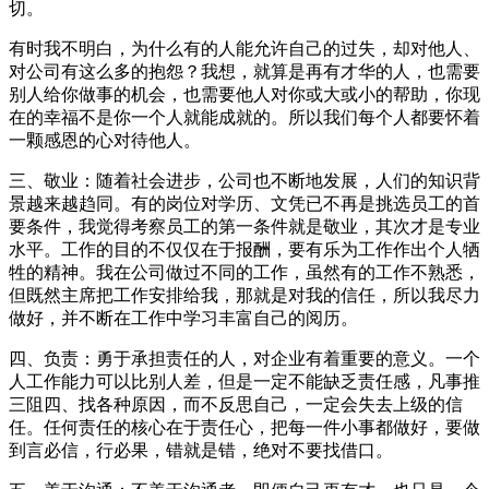
切。
有时我不明白，为什么有的人能允许自己的过失，却对他人、
对公司有这么多的抱怨？我想，就算是再有才华的人，也需要
别人给你做事的机会，也需要他人对你或大或小的帮助，你现
在的幸福不是你一个人就能成就的。所以我们每个人都要怀着
一颗感恩的心对待他人。
三、敬业：随着社会进步，公司也不断地发展，人们的知识背
景越来越趋同。有的岗位对学历、文凭已不再是挑选员工的首
要条件，我觉得考察员工的第一条件就是敬业，其次才是专业
水平。工作的目的不仅仅在于报酬，要有乐为工作作出个人牺
牲的精神。我在公司做过不同的工作，虽然有的工作不熟悉，
但既然主席把工作安排给我，那就是对我的信任，所以我尽力
做好，并不断在工作中学习丰富自己的阅历。
四、负责：勇于承担责任的人，对企业有着重要的意义。一个
人工作能力可以比别人差，但是一定不能缺乏责任感，凡事推
三阻四、找各种原因，而不反思自己，一定会失去上级的信
任。任何责任的核心在于责任心，把每一件小事都做好，要做
到言必信，行必果，错就是错，绝对不要找借口。