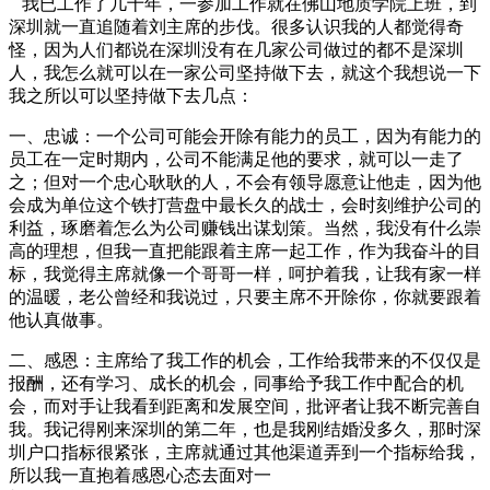
我已工作了几十年，一参加工作就在佛山地质学院上班，到
深圳就一直追随着刘主席的步伐。很多认识我的人都觉得奇
怪，因为人们都说在深圳没有在几家公司做过的都不是深圳
人，我怎么就可以在一家公司坚持做下去，就这个我想说一下
我之所以可以坚持做下去几点：
一、忠诚：一个公司可能会开除有能力的员工，因为有能力的
员工在一定时期内，公司不能满足他的要求，就可以一走了
之；但对一个忠心耿耿的人，不会有领导愿意让他走，因为他
会成为单位这个铁打营盘中最长久的战士，会时刻维护公司的
利益，琢磨着怎么为公司赚钱出谋划策。当然，我没有什么崇
高的理想，但我一直把能跟着主席一起工作，作为我奋斗的目
标，我觉得主席就像一个哥哥一样，呵护着我，让我有家一样
的温暖，老公曾经和我说过，只要主席不开除你，你就要跟着
他认真做事。
二、感恩：主席给了我工作的机会，工作给我带来的不仅仅是
报酬，还有学习、成长的机会，同事给予我工作中配合的机
会，而对手让我看到距离和发展空间，批评者让我不断完善自
我。我记得刚来深圳的第二年，也是我刚结婚没多久，那时深
圳户口指标很紧张，主席就通过其他渠道弄到一个指标给我，
所以我一直抱着感恩心态去面对一