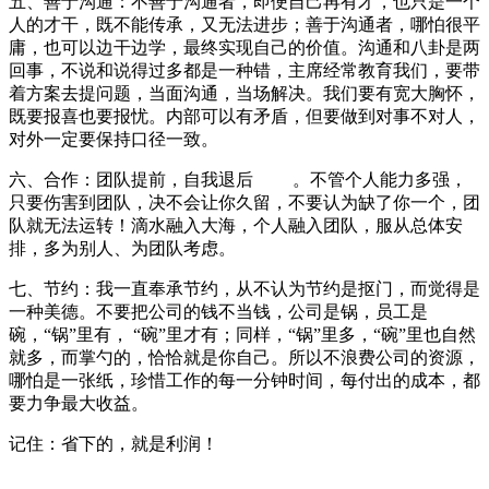
五、善于沟通：不善于沟通者，即便自己再有才，也只是一个
人的才干，既不能传承，又无法进步；善于沟通者，哪怕很平
庸，也可以边干边学，最终实现自己的价值。沟通和八卦是两
回事，不说和说得过多都是一种错，主席经常教育我们，要带
着方案去提问题，当面沟通，当场解决。我们要有宽大胸怀，
既要报喜也要报忧。内部可以有矛盾，但要做到对事不对人，
对外一定要保持口径一致。
六、合作：团队提前，自我退后
。不管个人能力多强，
只要伤害到团队，决不会让你久留，不要认为缺了你一个，团
队就无法运转！滴水融入大海，个人融入团队，服从总体安
排，多为别人、为团队考虑。
七、节约：我一直奉承节约，从不认为节约是抠门，而觉得是
一种美德。不要把公司的钱不当钱，公司是锅，员工是
碗，“锅”里有，
“碗”里才有；同样，“锅”里多，“碗”里也自然
就多，而掌勺的，恰恰就是你自己。所以不浪费公司的资源，
哪怕是一张纸，珍惜工作的每一分钟时间，每付出的成本，都
要力争最大收益。
记住：省下的，就是利润！