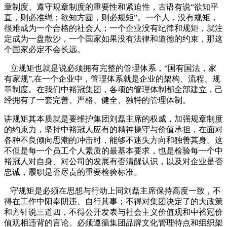
章制度、遵守规章制度的重要性和紧迫性，古语有说“欲知平
直，则必准绳；欲知方圆，则必规矩”。一个人，没有规矩，
很难成为一个合格的社会人；一个企业没有纪律和规矩，就注
定成为一盘散沙，一个国家如果没有法律和道德的约束，那这
个国家必定不会长远。
立规矩也就是说必须拥有完整的管理体系，“国有国法，家
有家规”
,
在一个企业中，管理体系就是企业的架构、流程、规
章制度。在我们中裕冠集团，各项的管理体制都全部建立，己
经拥有了一套完善、严格、健全、独特的管理体制。
讲规矩其本质就是要维护集团刘磊主席的权威，加强规章制度
的约束力，坚持中裕冠人应有的精神操守与价值承担，在面对
各种不良倾向思潮的冲击时，能够不迷失方向和独善其身。这
不但是每一个员工个人素质的最基本要求，也是检验每一个中
裕冠人对自身、对公司的发展有否清醒认识，以及对企业是否
忠诚，履职是否尽责的重要检验标准。
守规矩是必须在思想与行动上同刘磊主席保持高度一致，不
得在工作中阳奉阴违、自行其事；不得对集团决定了的大政策
和方针说三道四，不得公开发表与社会主义价值观和中裕冠价
值观相违背的言论。必须遵循集团品牌文化管理特点和组织架