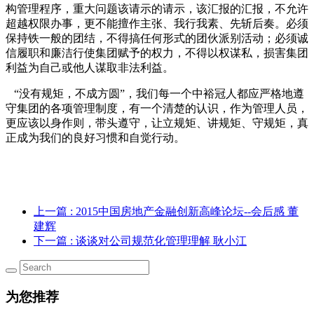
构管理程序，重大问题该请示的请示，该汇报的汇报，不允许
超越权限办事，更不能擅作主张、我行我素、先斩后奏。必须
保持铁一般的团结，不得搞任何形式的团伙派别活动；必须诚
信履职和廉洁行使集团赋予的权力，不得以权谋私，损害集团
利益为自己或他人谋取非法利益。
“没有规矩，不成方圆”，我们每一个中裕冠人都应严格地遵
守集团的各项管理制度，有一个清楚的认识，作为管理人员，
更应该以身作则，带头遵守，让立规矩、讲规矩、守规矩，真
正成为我们的良好习惯和自觉行动。
上一篇
: 2015中国房地产金融创新高峰论坛--会后感 董
建辉
下一篇
: 谈谈对公司规范化管理理解 耿小江
为您推荐