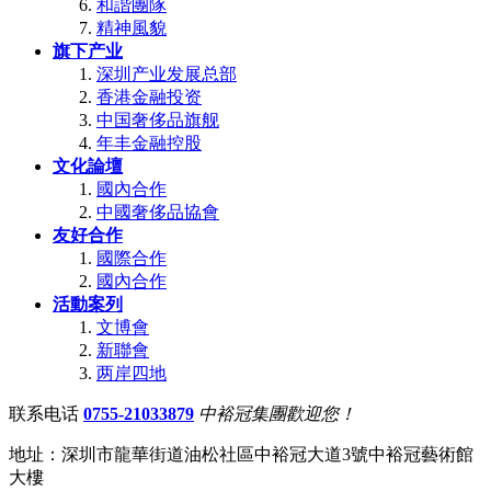
和諧團隊
精神風貌
旗下产业
深圳产业发展总部
香港金融投资
中国奢侈品旗舰
年丰金融控股
文化論壇
國內合作
中國奢侈品協會
友好合作
國際合作
國內合作
活動案列
文博會
新聯會
两岸四地
联系电话
0755-21033879
中裕冠集團歡迎您！
地址：深圳市龍華街道油松社區中裕冠大道3號中裕冠藝術館
大樓