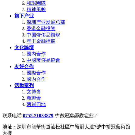
和諧團隊
精神風貌
旗下产业
深圳产业发展总部
香港金融投资
中国奢侈品旗舰
年丰金融控股
文化論壇
國內合作
中國奢侈品協會
友好合作
國際合作
國內合作
活動案列
文博會
新聯會
两岸四地
联系电话
0755-21033879
中裕冠集團歡迎您！
地址：深圳市龍華街道油松社區中裕冠大道3號中裕冠藝術館
大樓