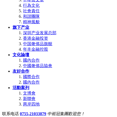
行為文化
社會責任
和諧團隊
精神風貌
旗下产业
深圳产业发展总部
香港金融投资
中国奢侈品旗舰
年丰金融控股
文化論壇
國內合作
中國奢侈品協會
友好合作
國際合作
國內合作
活動案列
文博會
新聯會
两岸四地
联系电话
0755-21033879
中裕冠集團歡迎您！