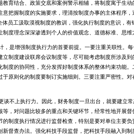
题教育结合、政策交底和案例警示相辅，将制度寓于生动
注意把握制度的实施要求，理清按制度办事的主体程序，通
司全体员工汲取漠视制度的教训，强化执行制度的意识，有
让制度理念深深渗透到个人的价值观念、道德标准、思维
设计，是增强制度执行力的首要前提。一要注重关联性。
建立制度建设联席会议制度等，尽可能考虑制度所涉及到
化制度的协同性，充分发挥好制度体系的整体约束功能。
过于原则化的制度要制订实施细则。三要注重严密性。对
，更谈不上执行力。因此，财务制度一旦出台，就要建立
核等，对问题比较多的重点和关键环节，经常性地开展督
节的制度执行情况进行监督检查，特别是要对单位主要负
创新督查办法。强化科技手段监督，把科技手段融入到制