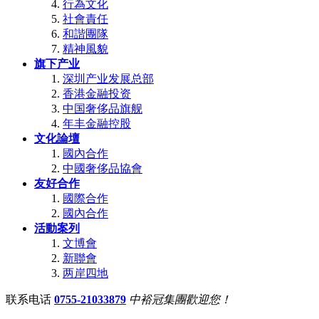
行為文化
社會責任
和諧團隊
精神風貌
旗下产业
深圳产业发展总部
香港金融投资
中国奢侈品旗舰
年丰金融控股
文化論壇
國內合作
中國奢侈品協會
友好合作
國際合作
國內合作
活動案列
文博會
新聯會
两岸四地
联系电话
0755-21033879
中裕冠集團歡迎您！