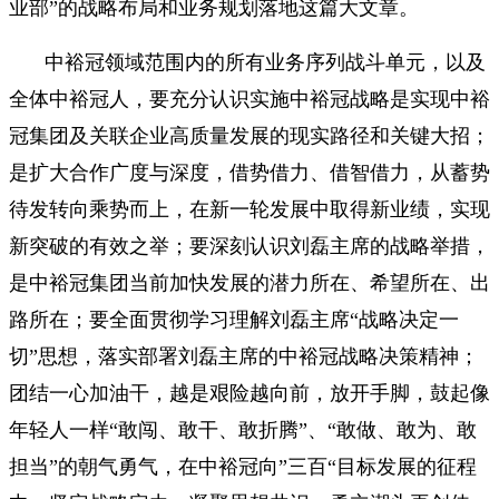
业部”的战略布局和业务规划落地这篇大文章。
中裕冠领域范围内的所有业务序列战斗单元，以及
全体中裕冠人，要充分认识实施中裕冠战略是实现中裕
冠集团及关联企业高质量发展的现实路径和关键大招；
是扩大合作广度与深度，借势借力、借智借力，从蓄势
待发转向乘势而上，在新一轮发展中取得新业绩，实现
新突破的有效之举；要深刻认识刘磊主席的战略举措，
是中裕冠集团当前加快发展的潜力所在、希望所在、出
路所在；要全面贯彻学习理解刘磊主席“战略决定一
切”思想，落实部署刘磊主席的中裕冠战略决策精神；
团结一心加油干，越是艰险越向前，放开手脚，鼓起像
年轻人一样“敢闯、敢干、敢折腾”、“敢做、敢为、敢
担当”的朝气勇气，在中裕冠向”三百“目标发展的征程