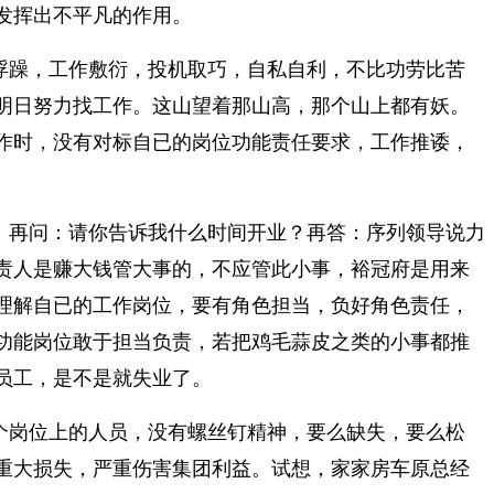
发挥出不平凡的作用。
浮躁，工作敷衍，投机取巧，自私自利，不比功劳比苦
明日努力找工作。这山望着那山高，那个山上都有妖。
作时，没有对标自已的岗位功能责任要求，工作推诿，
。再问：请你告诉我什么时间开业？再答：序列领导说力
责人是赚大钱管大事的，不应管此小事，裕冠府是用来
理解自已的工作岗位，要有角色担当，负好角色责任，
功能岗位敢于担当负责，若把鸡毛蒜皮之类的小事都推
员工，是不是就失业了。
个岗位上的人员，没有螺丝钉精神，要么缺失，要么松
重大损失，严重伤害集团利益。试想，家家房车原总经