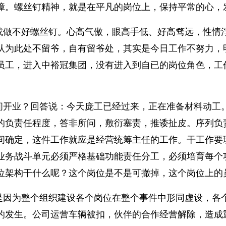
障。螺丝钉精神，就是在平凡的岗位上，保持平常的心，
或做不好螺丝钉。心高气傲，眼高手低、好高骛远，性情
认为此处不留爷，自有留爷处，其实是今日工作不努力，
员工，进入中裕冠集团，没有进入到自已的岗位角色，工
。
间开业？回答说：今天庞工已经过来，正在准备材料动工
的负责任程度，答非所问，敷衍塞责，推诿扯皮。序列负
间确定，这件工作就应是经营统筹主任的工作。干工作要
业务战斗单元必须严格基础功能责任分工，必须培育每个
位架构干什么呢？这个岗位是不是可撤掉，这个岗位上的
是因为整个组织建设各个岗位在整个事件中形同虚设，各
的发生。公司运营车辆被扣，伙伴的合作经营解除，造成