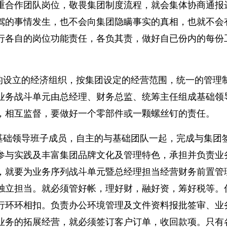
重合作团队岗位，敬畏集团制度流程，就会集体协商通报
驾的事情发生，也不会向集团隐瞒事实的真相，也就不会
行各自的岗位功能责任，各负其责，做好自已份内的每份
。
的设立的经济组织，按集团设定的经营范围，统一的管理
业务战斗单元由总经理、财务总监、统筹主任组成基础领
，相互监督，要做好一个零部件或一颗螺丝钉的责任。
基础领导班子成员，自主的与基础团队一起，完成与集团
参与实践及丰富集团品牌文化及管理特色，承担并负责业
，就要为业务序列战斗单元暨总经理担当经营财务前置管
独立担当。就必须管好帐，理好财，融好资，筹好税等。
行环环相扣。负责办公环境管理及文件资料报批签审、业
业务的拓展经营，就必须签订客户订单，收回款项。只有