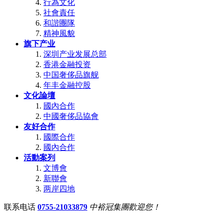
行為文化
社會責任
和諧團隊
精神風貌
旗下产业
深圳产业发展总部
香港金融投资
中国奢侈品旗舰
年丰金融控股
文化論壇
國內合作
中國奢侈品協會
友好合作
國際合作
國內合作
活動案列
文博會
新聯會
两岸四地
联系电话
0755-21033879
中裕冠集團歡迎您！