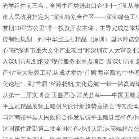
光学组件前三名，全国生产类进出口企业十七强
;从
市人民政府指定为 “深汕特别合作区——深汕绿色工
首期10平方公里”唯一投资开发主体，主导完成总体
控制性规划，到“中华宝玉石精品（深圳）国际博览
心”获“深圳市重大文化产业项目”和深圳市人大审议批
入深圳市规划纲要“现代服务业重点项目”及深圳市创
产业“重大集聚工程
;从
成功举办“首届‘两岸四地’中华
化论坛”，到“首届 ‘丝路扬帆 文化远航’一带一路高峰
从
第十三届文博会“玉鉴匠心.群英荟萃——中国玉雕
平玉雕精品展暨玉雕创意设计新趋势座谈会”专项活
与河南镇平县人民政府合作发展镇平玉雕珠宝特色小
过国家住建部第二批全国特色小镇认定
;从
高端精品