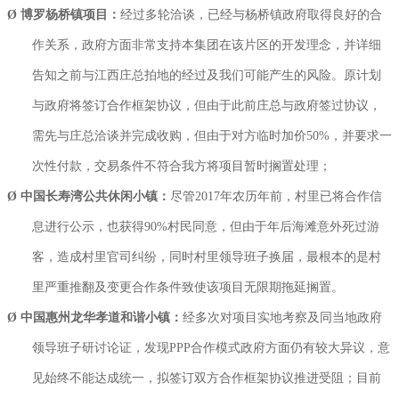
Ø
博罗杨桥镇项目：
经过多轮洽谈，已经与杨桥镇政府取得良好的合
作关系，政府方面非常支持本集团在该片区的开发理念，并详细
告知之前与江西庄总拍地的经过及我们可能产生的风险。原计划
与政府将签订合作框架协议，但由于此前庄总与政府签过协议，
需先与庄总洽谈并完成收购，但由于对方临时加价50%，并要求一
次性付款，交易条件不符合我方将项目暂时搁置处理；
Ø
中国长寿湾公共休闲小镇：
尽管2017年农历年前，村里已将合作信
息进行公示，也获得90%村民同意，但由于年后海滩意外死过游
客，造成村里官司纠纷，同时村里领导班子换届，最根本的是村
里严重推翻及变更合作条件致使该项目无限期拖延搁置。
Ø
中国惠州龙华孝道和谐小镇：
经多次对项目实地考察及同当地政府
领导班子研讨论证，发现PPP合作模式政府方面仍有较大异议，意
见始终不能达成统一，拟签订双方合作框架协议推进受阻；目前