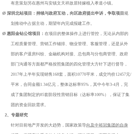
有意策划另在惠州马安镇文天祥故居转嫁植入孝道小镇。
Ø
深圳北站项目：持续与政府互动，向区政府提出申诉，争取项目
规
划推动中占据主动，期望年内完成报建工作。
Ø
惠阳金钻公馆项目：
在项目的整体操作上进行管控，无论从内部的
工程质量管理、营销工作铺排、物业管理、客服管理，还是从外
部的客户退房纠纷、金融机构对接、总包商与分包商管理、政府
部门沟通等方面都严格按照集团的四化管理大方针下进行督导，
2017年上半年实现销售168套，面积10770平米，成交均价12457元/
平米，合同金额1.34亿元，整体达标率95%，其中今年3-4月，完
成了集团制定的85套阶段性营销目标（达标率100%），保证了集
团的资金回款需求。
2、专题研究
针对目前地产开发的大趋势，国家政策导
向及中裕冠集团的自身