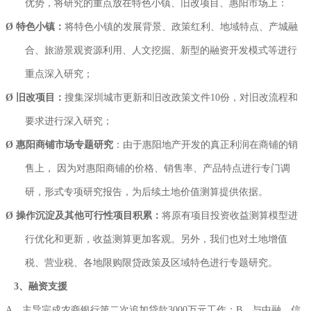
优势，将研究的重点放在特色小镇、旧改项目、惠阳市场上：
Ø
特色小镇：
将特色小镇的发展背景、政策红利、地域特点、产城融
合、旅游景观资源利用、人文挖掘、新型的融资开发模式等进行
重点深入研究；
Ø
旧改项目：
搜集深圳城市更新和旧改政策文件10份，对旧改流程和
要求进行深入研究；
Ø
惠阳商铺市场专题研究
：由于惠阳地产开发的真正利润在商铺的销
售上， 因为对惠阳商铺的价格、销售率、产品特点进行专门调
研，形式专项研究报告，为后续土地价值测算提供依据。
Ø
操作沉淀及其他可行性项目积累：
将原有项目投资收益测算模型进
行优化和更新，收益测算更加客观。另外，我们也对土地增值
税、营业税、各地限购限贷政策及区域特色进行专题研究。
3、融资支援
A、主导完成农商银行第二次追加贷款3000万元工作；B、与中融、信