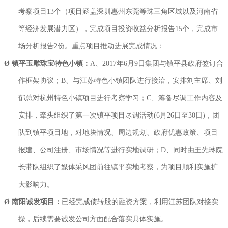
考察项目13个（项目涵盖深圳惠州东莞等珠三角区域以及河南省
等经济发展潜力区），完成项目投资收益分析报告15个，完成市
场分析报告2份。重点项目推动进展完成情况：
Ø
镇平玉雕珠宝特色小镇：
A、2017年6月9日集团与镇平县政府签订合
作框架协议；B、与江苏特色小镇团队进行接洽，安排刘主席、刘
郁总对杭州特色小镇项目进行考察学习；C、筹备尽调工作内容及
安排，牵头组织了第一次镇平项目尽调活动(6月26日至30日)，团
队到镇平项目地，对地块情况、周边规划、政府优惠政策、项目
报建、公司注册、市场情况等进行实地调研；D、同时由王先琳院
长带队组织了媒体采风团前往镇平实地考察，为项目顺利实施扩
大影响力。
Ø
南阳诚发项目：
已经完成债转股的融资方案，利用江苏团队对接实
操，后续需要诚发公司方面配合落实具体实施。