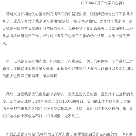
（2016年7月工作学习心得）
怀着兴奋和期待的心情来到充满朝气的中裕冠集团，转眼间已经在公司工作几个
月了。这几个月对于我来说可以用“收获颇丰”四个字来概括。尤其对于我来说，这
无疑是一次非常宝贵的学习与锤炼机会。我被分到了集团总裁办，负责秘书处工作
及品牌战略研究所工作，经过对业务学习也有了初步的感性认识，大致上分为两
点。
第一点就是责任心和态度。的确如此，态度决定一切，只有保持一个严谨的工作
态度，才能保证工作质量及效率。而这几个月前辈们认真的工作态度以及周到细致
的服务也深深打动着我、感染着我。
我想，这是我最应该也是必须要学的，更为重要的是能否一直坚持下去这样的态
度。细节决定成败，1%的错误会导致100%的失败。我们的工作看似普通，大量
的日子都在重复着各部门上报各类审批单据、接待、集团上情下达这样的小事，怕
只怕这样的小事也做不好，怕有漏洞，做不到位。
不要总是盲目相信“天将降大任于斯人也”。如果能把自己所在岗位的每一件事做