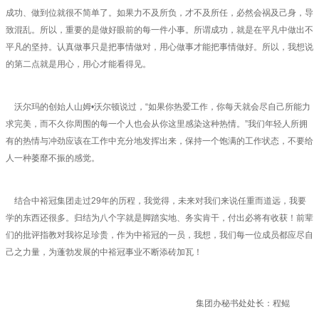
成功、做到位就很不简单了。如果力不及所负，才不及所任，必然会祸及己身，导
致混乱。所以，重要的是做好眼前的每一件小事。所谓成功，就是在平凡中做出不
平凡的坚持。认真做事只是把事情做对，用心做事才能把事情做好。所以，我想说
的第二点就是用心，用心才能看得见。
沃尔玛的创始人山姆•沃尔顿说过，“如果你热爱工作，你每天就会尽自己所能力
求完美，而不久你周围的每一个人也会从你这里感染这种热情。”我们年轻人所拥
有的热情与冲劲应该在工作中充分地发挥出来，保持一个饱满的工作状态，不要给
人一种萎靡不振的感觉。
结合中裕冠集团走过29年的历程，我觉得，未来对我们来说任重而道远，我要
学的东西还很多。归结为八个字就是脚踏实地、务实肯干，付出必将有收获！前辈
们的批评指教对我祢足珍贵，作为中裕冠的一员，我想，我们每一位成员都应尽自
己之力量，为蓬勃发展的中裕冠事业不断添砖加瓦！
集团办秘书处处长：程鲲