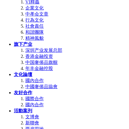
VI釋義
企業文化
中孝会文章
行為文化
社會責任
和諧團隊
精神風貌
旗下产业
深圳产业发展总部
香港金融投资
中国奢侈品旗舰
年丰金融控股
文化論壇
國內合作
中國奢侈品協會
友好合作
國際合作
國內合作
活動案列
文博會
新聯會
两岸四地