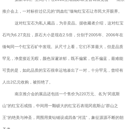
推介会上，一对标价过亿元的“鸽血红”缅甸红宝石让市民大开眼界。
这对红宝石为私人藏品，为非卖品。据收藏者介绍，这对红宝
石均为6.27克拉，原石大小是现在2.5倍，分别于2005年、2006年在
缅甸同一个红宝石矿中发现。从尺寸上看，它们不算最大，但是品质
罕见，净度接近无暇，颜色深邃浓郁，既不偏紫，也不偏蓝，最难能
可贵的是，如此品质的宝石很幸运地凑出了一对，十分罕见，曾经有
人出2亿元收购，被拒绝了。
南京推介会的展品还包括一个售价为220万元、名为“冈底斯
山”的红宝石戒指，中间用一颗硕大的红宝石表现冈底斯山“群山之
王”的绝美与神圣，周围用黄钻铺设成四条“河流”，象征源源不断的朝