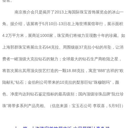
圣者。
南京推介会只是揭开了2013上海国际珠宝首饰展览会的冰山一
角。据介绍，该展将于5月10日-13日在上海世博展馆举行，展示面积
4.2万平方米，展商近1000家，珠宝商们将倾力呈现数十年的珍藏。如
上海郭群珠宝将展出主石64克拉、周围镶嵌37克拉小钻的吊坠，让消
费者一睹顶级大克拉钻石的魅力；全球最大的钻石生产商欧陆之星，
将首次展出其用顶尖技艺打造的一颗18.88克拉，寓意“888”吉祥的“欧
陆献礼”钻石；金伯利公司带来的10克拉的梨形巨钻“珠穆朗玛”，颜
色、净度均达到钻石鉴定指标的最高级别；国内顶级珍珠品牌“阮仕珍
珠”将带多系列产品亮相。（信息来源：宝玉石公司 李双喜，5月9日）