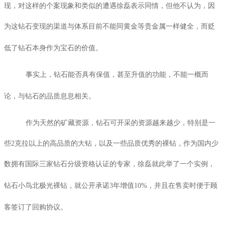
现，对这样的个案现象和类似的遭遇徐磊表示同情，但他不认为，因
为这钻石变现的渠道与体系目前不能同黄金等贵金属一样健全，而贬
低了钻石本身作为宝石的价值。
事实上，钻石能否具有保值，甚至升值的功能，不能一概而
论，与钻石的品质息息相关。
作为天然的矿藏资源，钻石可开采的资源越来越少，特别是一
些
2
克拉以上的高品质的大钻，以及一些品质优秀的裸钻，作为国内少
数拥有国际三家钻石分级资格认证的专家，徐磊就此举了一个实例，
钻石小鸟
北极光裸钻，就公开承诺
3
年增值
10%
，并且在售卖时便于顾
客签订了回购协议。