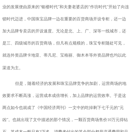
业的发展便由原来的“银楼时代”和夫妻老婆店的“作坊时代”开始了向连
锁时代迈进，中国珠宝品牌一边在重要的百货商场开设专柜，还一边
加大品牌专卖店的开设速度。无论是北、上、广、深等一线城市，还
是三、四级城市的百货商场，但凡有点规模的，珠宝专柜随处可见，
就连外资品牌卡地亚、蒂凡尼、宝格丽、御木本等外资品牌也均以此
渠道为主。
但是，随着经济的发展和珠宝品牌竞争的加剧，运营商场的地
效要求不断高涨，运营成本成倍增长，加上品牌的运营效率。于是这
两点如今也就成了《中国经济周刊》一文中的吃掉剩下七千元的“元
凶”。也就出现了文中描述的那个情况，一颗百货商场售价
10
万元得钻
石，其成本一般只有
3
万多，消费者付出的其余部分都是流通费用和品