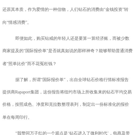
还原其本质，作为爱情的一种信物，人们钻石的消费由“金钱投资”转
向“情感消费”。
即便如此，购买钻戒的年轻人还是要算一算经济账，而被少数
商家提及的“国际报价单”是否就真如说的那样神奇？能够帮助普通消费
者“照单比价”而不花冤枉钱？
据了解，所谓“国际报价单”，出自全球钻石价格行情标准报告
提供商
Rapaport
集团，这份报告将纽约市场上所收集来的钻石平均交易
价格，按照成色、净度和克拉数整理表列，制定出一份标准化的报价
单在每周印行。
“我赞同万子红的一个观点是‘钻石进入了微利时代’，电商及带