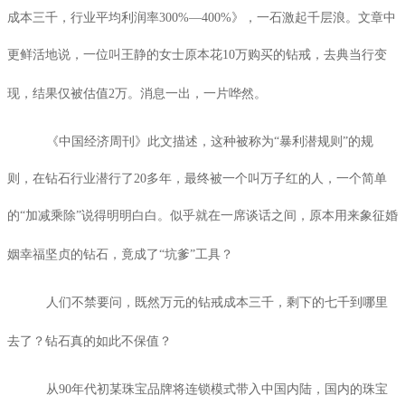
成本三千，行业平均利润率
300%
—
400%
》，一石激起千层浪。文章中
更鲜活地说，一位叫王静的女士原本花
10
万购买的钻戒，去典当行变
现，结果仅被估值
2
万。消息一出，一片哗然。
《中国经济周刊》此文描述，这种被称为“暴利潜规则”的规
则，在钻石行业潜行了
20
多年，最终被一个叫万子红的人，一个简单
的“加减乘除”说得明明白白。似乎就在一席谈话之间，原本用来象征婚
姻幸福坚贞的钻石，竟成了“坑爹”工具？
人们不禁要问，既然万元的钻戒成本三千，剩下的七千到哪里
去了？钻石真的如此不保值？
从
90
年代初某珠宝品牌将连锁模式带入中国内陆，国内的珠宝