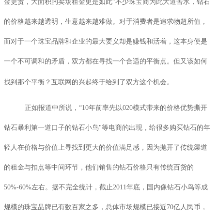
金更贵，大面积的卖场租金更是如此”不少珠宝商为此大道苦水，钻石
的价格越来越透明，生意越来越难做。对于消费者是追求物超所值，
而对于一个珠宝品牌和企业的最大要义却是赚钱和活着，这本身便是
一个不可调和的矛盾，双方都在寻找一个合适的平衡点。但又该如何
找到那个平衡？互联网的兴起终于给到了双方这个机会。
正如报道中所说，“
10
年前率先以
020
模式带来的价格优势撕开
钻石暴利第一道口子的钻石小鸟
"
等电商的出现，给很多购买钻石的年
轻人在价格与价值上寻找到更大的价值满足感，因为抛开了传统渠道
的租金与扣点等中间环节，他们销售的钻石价格只有传统百货的
50%-60%
左右。据不完全统计，截止
2011
年底，国内像钻石小鸟等成
规模的珠宝品牌已有数百家之多，总体市场规模已接近
70
亿人民币，