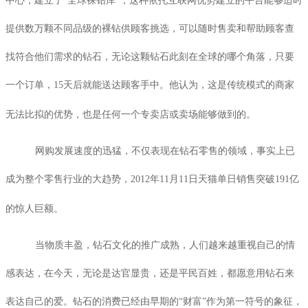
中心，建立了“全球裸钻库”，这种依托互联网优势建立的平台能够适时
提供数万颗不同品级的裸钻供顾客挑选，可以随时售卖和帮助顾客查
找符合他们需求的钻石，无论这颗钻石此刻在全球的哪个角落，只要
一个订单，
15
天后就能送达顾客手中。他认为，这是传统模式的商家
无法比拟的优势，也是任何一个专卖店或卖场能够做到的。
网购发展速度的迅猛，不仅表现在钻石零售的领域，事实上已
成为整个零售行业的大趋势，
2012
年
11
月
11
日天猫单日销售突破
191
亿
的惊人巨额。
当物质丰盈，钻石文化的推广成熟，人们越来越重视自己的情
感表达，在今天，无论是达官显贵，还是平民百姓，都愿意用钻石来
表达自己的爱。钻石的消费已经由早期的“财富”作为第一符号的象征，