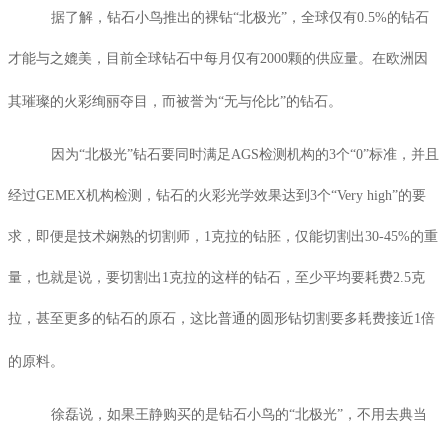
据了解，钻石小鸟推出的裸钻“北极光”，全球仅有
0.5%
的钻石
才能与之媲美，目前全球钻石中每月仅有
2000
颗的供应量。在欧洲因
其璀璨的火彩绚丽夺目，而被誉为“无与伦比”的钻石。
因为“北极光”钻石要同时满足
AGS
检测机构的
3
个“
0
”标准，并且
经过
GEMEX
机构检测，钻石的火彩光学效果达到
3
个“
Very high
”的要
求，即便是技术娴熟的切割师，
1
克拉的钻胚，仅能切割出
30-45%
的重
量，也就是说，要切割出
1
克拉的这样的钻石，至少平均要耗费
2.5
克
拉，甚至更多的钻石的原石，这比普通的圆形钻切割要多耗费接近
1
倍
的原料。
徐磊说，如果王静购买的是钻石小鸟的“北极光”，不用去典当