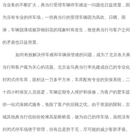
当业务的不断扩大，典当行受理车辆停车难这一问题也日益突显，因
为没有专业的停车场，一些典当行的受理车辆因为风吹、日晒、雨
淋，车辆脱漆或被异物刮花的现象时有发生，致使典当行与客户之间
的矛盾也日益突显。
如何有效解决停车难和车辆保管难的问题，成为了北京各大典
当行和客户最为关心的话题。北京金马典当行率先建成自已的专业化
封闭式停车库，面积达一万多平方米，车库配有专业的安保系统，二
十四小时保安人员巡逻，车辆定期专人维护和保修，为客户的爱车提
供一站式保姆式服务，免除了客户的后顾之忧。由于资源的限制，京
城其他典当行也纷纷抢滩高架桥桥底，做为自已的停车场，虽然没有
封闭式停车场便于管理，但有总是胜于无，尽可能的减少客群矛盾。