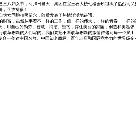
念三八妇女节，
3
月
8
日当天，集团在宝玉石大楼七楼会所组织了热烈而又
餐，互致祝福！
自为女同胞拍照留念，随后发表了热情洋溢地讲话。
财富，虽然从事着不一样的工作，但一样的伟大，一样的青春，一样的
天，用自己的勤劳、智慧、纯洁、坚韧，撑住美丽的家园，创造和美温馨
改革创新的人们写的。我们要把不断改革创新的激情传递到每一位员工
使命
---
创建中国名牌、中国知名商标、百年老店和国际竞争力的世界级企