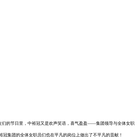
友们的节日里，中裕冠又是欢声笑语，喜气盈盈——集团领导与全体女职
裕冠集团的全体女职员们也在平凡的岗位上做出了不平凡的贡献！