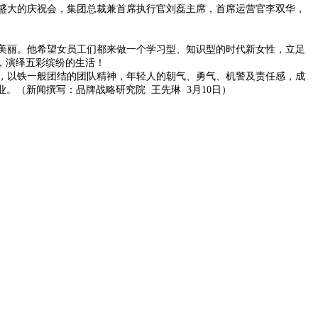
盛大的庆祝会，集团总裁兼首席执行官刘磊主席，首席运营官李双华，
美丽。他希望女员工们都来做一个学习型、知识型的时代新女性，立足
，演绎五彩缤纷的生活！
，以铁一般团结的团队精神，年轻人的朝气、勇气、机警及责任感，成
业。（新闻撰写：品牌战略研究院
王先琳
3
月
10
日）