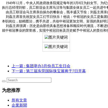
1949
年
12
月，中央人民政府政务院规定每年的
3
月
8
日为妇女节。为纪
执行总经理刘郁，员工联谊会主席马洁等与集团全体女员工一起共进午
由员工联谊会马主席亲自操办的餐叙会，既丰盛又节俭；刘磊主席亲
刘磊主席首先祝贺女员工们节日快乐！他说：中裕冠的女员工是集团的
本职岗位，励精图治，携手共进，共创中裕冠更加文明、富强的美好明
刘磊主席强调：历史是由那些具备思想准备和顺应时代潮流，不断进行
就中裕冠事业的荣誉感，实现中裕冠目标及历史赋予中裕冠人的责任和
上一篇
: 集团举办3月份员工生日会
下一篇
: 第三届东莞国际珠宝展将于7日开幕
为您推荐
所有文章
企業新聞