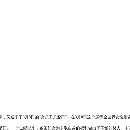
幕，又迎来了
3
月
8
日的“女员工关爱日”。在
3
月
8
日这个属于全世界女性朋
节日。一个世纪以来，各国妇女为争取自身的权利做出了不懈的努力。中