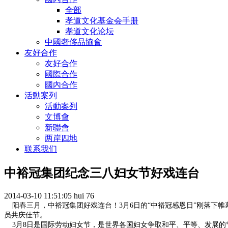
全部
孝道文化基金会手册
孝道文化论坛
中國奢侈品協會
友好合作
友好合作
國際合作
國內合作
活動案列
活動案列
文博會
新聯會
两岸四地
联系我们
中裕冠集团纪念三八妇女节好戏连台
2014-03-10 11:51:05
hui
76
阳春三月，中裕冠集团好戏连台！
3
月
6
日的“中裕冠感恩日”刚落下帷
员共庆佳节。
3
月
8
日是国际劳动妇女节，是世界各国妇女争取和平、平等、发展的