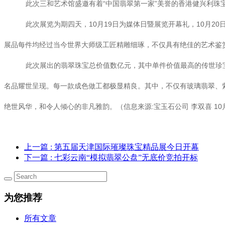
此次三和艺术馆盛邀有着“中国翡翠第一家”美誉的香港健兴利
此次展览为期四天，10月19日为媒体日暨展览开幕礼，10月
展品每件均经过当今世界大师级工匠精雕细琢，不仅具有绝佳的艺术鉴
此次展出的翡翠珠宝总价值数亿元，其中单件价值最高的传世珍宝
名品耀世呈现。每一款成色做工都极显精良。其中，不仅有玻璃翡翠、
绝世风华，和令人倾心的非凡雅韵。（信息来源:宝玉石公司 李双喜 10
上一篇
: 第五届天津国际璀璨珠宝精品展今日开幕
下一篇
: 七彩云南“模拟翡翠公盘”无底价竞拍开标
为您推荐
所有文章