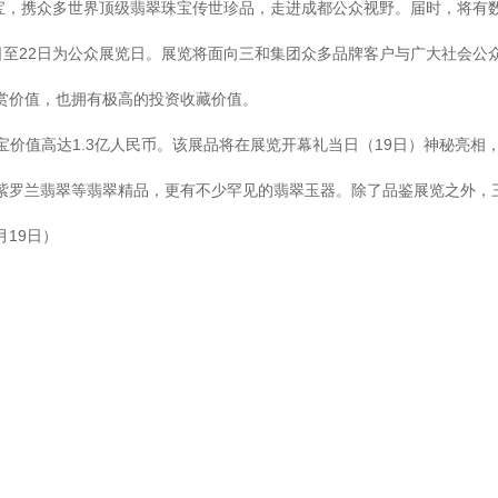
珠宝，携众多世界顶级翡翠珠宝传世珍品，走进成都公众视野。届时，将有
20日至22日为公众展览日。展览将面向三和集团众多品牌客户与广大社会
赏价值，也拥有极高的投资收藏价值。
价值高达1.3亿人民币。该展品将在展览开幕礼当日（19日）神秘亮
紫罗兰翡翠等翡翠精品，更有不少罕见的翡翠玉器。除了品鉴展览之外，
月19日）