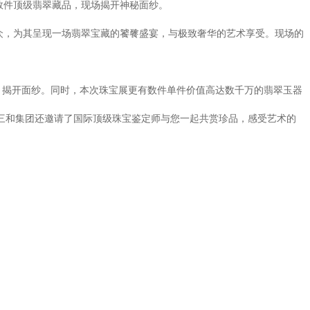
数件顶级翡翠藏品，现场揭开神秘面纱。
公众，为其呈现一场翡翠宝藏的饕餮盛宴，与极致奢华的艺术享受。现场的
相，揭开面纱。同时，本次珠宝展更有数件单件价值高达数千万的翡翠玉器
三和集团还邀请了国际顶级珠宝鉴定师与您一起共赏珍品，感受艺术的