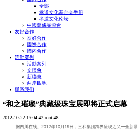
全部
孝道文化基金会手册
孝道文化论坛
中國奢侈品協會
友好合作
友好合作
國際合作
國內合作
活動案列
活動案列
文博會
新聯會
两岸四地
联系我们
“和之璀璨”典藏级珠宝展即将正式启幕
2012-10-22 15:04:42
root
48
据四川在线。2012年10月19日，三和集团跨界呈现之又一全新