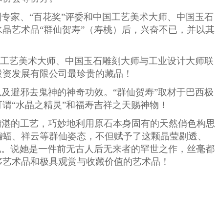
专家、“百花奖”评委和中国工艺美术大师、中国玉石
晶艺术品“群仙贺寿”（寿桃）后，兴奋不已，并以其
国工艺美术大师、中国玉石雕刻大师与工业设计大师联
投资发展有限公司最珍贵的藏品！
及避邪去鬼神的神奇功效。“群仙贺寿”取材于巴西极
谓“水晶之精灵”和福寿吉祥之天赐神物！
精湛的工艺，巧妙地利用原石本身固有的天然俏色构思
蝙蝠、祥云等群仙姿态，不但赋予了这颗晶莹剔透、
现。说她是一件前无古人后无来者的罕世之作，丝毫都
侈艺术品和极具观赏与收藏价值的艺术品！