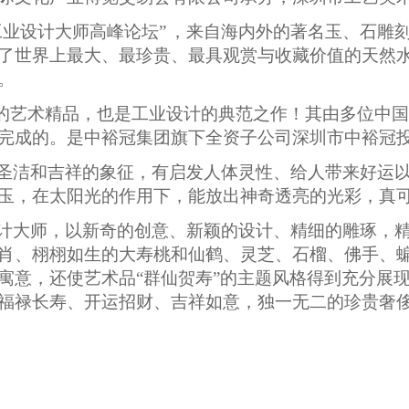
业设计大师高峰论坛”
，来自海内外的著名玉、石雕刻
了世界上最大、最珍贵、最具观赏与收藏价值的天然水
。
有的艺术精品，也是工业设计的典范之作！其由多位中
完成的。是中裕冠集团旗下全资子公司深圳市中裕冠
圣洁和吉祥的象征，有启发人体灵性、给人带来好运以
玉，在太阳光的作用下，能放出神奇透亮的光彩，真可
计大师，以新奇的创意、新颖的设计、精细的雕琢，
肖、栩栩如生的大寿桃和仙鹤、灵芝、石榴、佛手、
寓意，还使艺术品“群仙贺寿”的主题风格得到充分展
福禄长寿、开运招财、吉祥如意，独一无二的珍贵奢