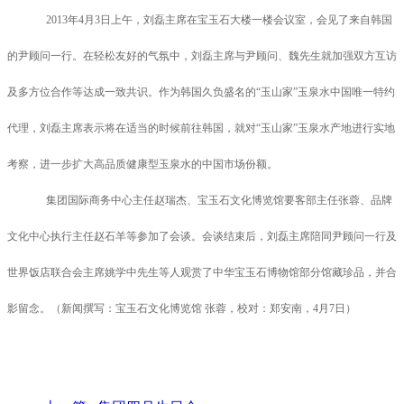
2013年4月3日上午，刘磊主席在宝玉石大楼一楼会议室，会见了来自韩国
的尹顾问一行。在轻松友好的气氛中，刘磊主席与尹顾问、魏先生就加强双方互访
及多方位合作等达成一致共识。作为韩国久负盛名的“玉山家”玉泉水中国唯一特约
代理，刘磊主席表示将在适当的时候前往韩国，就对“玉山家”玉泉水产地进行实地
考察，进一步扩大高品质健康型玉泉水的中国市场份额。
集团国际商务中心主任赵瑞杰、宝玉石文化博览馆要客部主任张蓉、品牌
文化中心执行主任赵石羊等参加了会谈。会谈结束后，刘磊主席陪同尹顾问一行及
世界饭店联合会主席姚学中先生等人观赏了中华宝玉石博物馆部分馆藏珍品，并合
影留念。（新闻撰写：宝玉石文化博览馆 张蓉，校对：郑安南，4月7日）