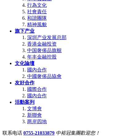
行為文化
社會責任
和諧團隊
精神風貌
旗下产业
深圳产业发展总部
香港金融投资
中国奢侈品旗舰
年丰金融控股
文化論壇
國內合作
中國奢侈品協會
友好合作
國際合作
國內合作
活動案列
文博會
新聯會
两岸四地
联系电话
0755-21033879
中裕冠集團歡迎您！