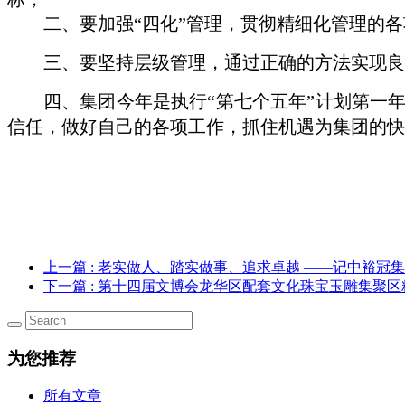
二、要加强
“四化”
管理，
贯彻
精细化管理
的各
三、要坚持层级管理，通过正确的方法实现良
四、
集团今年是执行
“第七个五年”计划第一
信任，做好自己的各项工作，
抓住机遇
为
集团
的快
上一篇
: 老实做人、踏实做事、追求卓越 ——记中裕冠
下一篇
: 第十四届文博会龙华区配套文化珠宝玉雕集聚区
为您推荐
所有文章