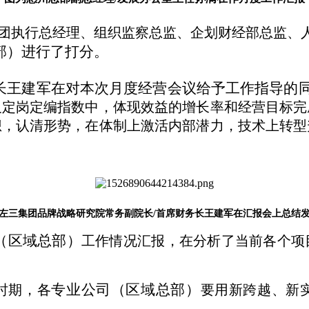
团执行总经理、组织监察总监、企划财经部总监、
部）进行了打分。
长王建军在对
本次月度经营会议给予工作指
导的
及定岗定编指数中，体现效益的增长率和经营目标完
想，认清形势，在体制上激活内部潜力，技术上转型
左三
集团品牌战略研究院常务副院长
/首席财务长王建军在汇报会上总结
（区域总部）
工作情况汇报，
在
分析了当前
各个项
专业公司（区域总部）
时期，各
要
用
新跨越
、
新