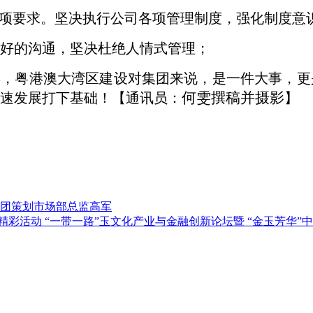
项要求
。坚决执行公司各项管理制度，强化制度意
好的沟通，坚决杜绝人情式管理；
年，
粤港澳大湾区建设
对
集团
来说，是一件大事，更
何雯撰稿并摄影
速发展打下基础！【通讯员：
】
集团策划市场部总监高军
精彩活动 “一带一路”玉文化产业与金融创新论坛暨 “金玉芳华”