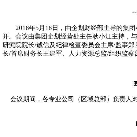
--
201
8
年
5
月
18
日，
由
企划财经部
主导的集团
开。会议由
集团企划经营处主任耿小江
主持，
研究院院长
/诚信及纪律检查委员会主席/监事郑
长/首席财务长王建军、人力资源总监/组织监
会议期间，各
专业公司（区域总部）
负责人