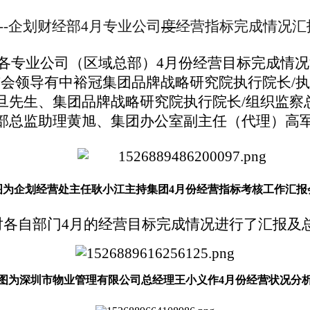
--
企划财经部
4
月
专业公司
度
经营
指标完成情况汇
各专业公司（区域总部）
4月份
经营
目标完成情况
与会领导有
中裕冠集团品牌战略研究院执行院长
/
旦
先生、
集团品牌战略研究院执行院长
/组织监
察部总监助理黄旭、集团办公室副主任（代理）高
图为
企划经营处主任耿小江
主持
集团
4
月
份经营指标考核
工作汇报
对各
自部门
4月的经营目标完成情况
进行了汇报及
图为深圳市物业管理有限公司总经理王小义作
4月份经营状况分