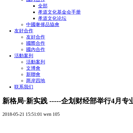
全部
孝道文化基金会手册
孝道文化论坛
中國奢侈品協會
友好合作
友好合作
國際合作
國內合作
活動案列
活動案列
文博會
新聯會
两岸四地
联系我们
新格局·新实践 -----企划财经部举行4
2018-05-21 15:51:01
wen
105