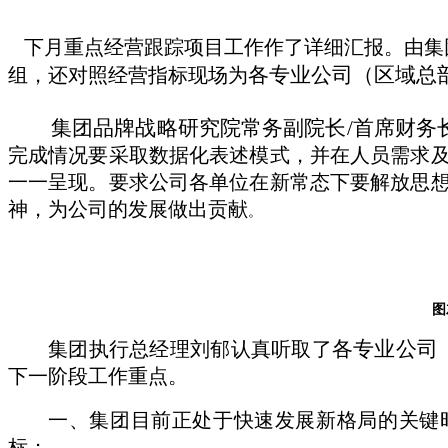
下
月
重点经营跟踪项目
工作作了详细汇报
。由集
各专业公司（区域总
组，还对照经营指标现场为
集团品牌战略研究院常务副院长
/首席财务
完成情况要采取数据化表述模式，并在人员需求
一一呈现。
要求公司各单位在新常态下要解放思
神，为公司的发展做出贡献
。
图
各专业公司
集团执行
总经理
刘郁
认真听取了
下一阶段工作重点。
一、集团
目前正处于
快速
发展新格局的关键
标；