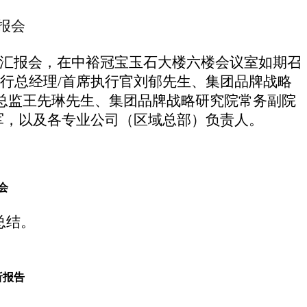
报
会
汇报
会，在
中裕冠宝玉石大楼六楼
会议室如期召
执行总经理/首席执行官刘郁
先生
、
集团品牌战略
察总监王先琳先生、集团品牌战略研究院常务副院
军，以及各
专业公司（区域总部）
负责人
。
会
总结
。
析报告