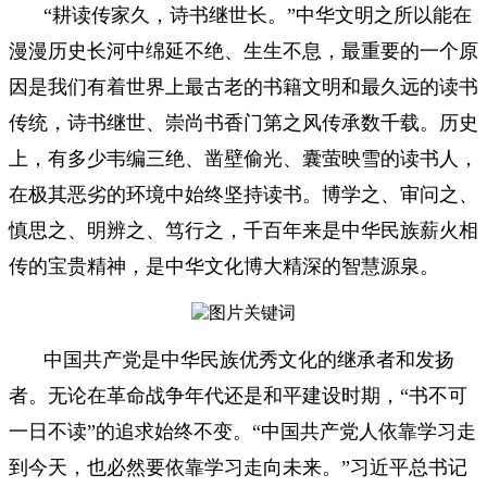
“耕读传家久，诗书继世长。”中华文明之所以能在
漫漫历史长河中绵延不绝、生生不息，最重要的一个原
因是我们有着世界上最古老的书籍文明和最久远的读书
传统，诗书继世、崇尚书香门第之风传承数千载。历史
上，有多少韦编三绝、凿壁偷光、囊萤映雪的读书人，
在极其恶劣的环境中始终坚持读书。博学之、审问之、
慎思之、明辨之、笃行之，千百年来是中华民族薪火相
传的宝贵精神，是中华文化博大精深的智慧源泉。
中国共产党是中华民族优秀文化的继承者和发扬
者。无论在革命战争年代还是和平建设时期，“书不可
一日不读”的追求始终不变。“中国共产党人依靠学习走
到今天，也必然要依靠学习走向未来。”习近平总书记