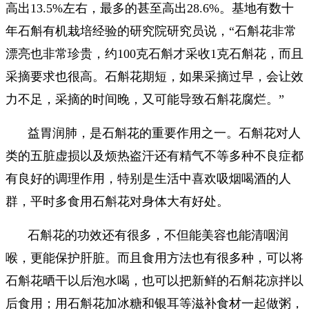
高出13.5%左右，最多的甚至高出28.6%。基地有数十
年石斛有机栽培经验的研究院研究员说，“石斛花非常
漂亮也非常珍贵，约100克石斛才采收1克石斛花，而且
采摘要求也很高。石斛花期短，如果采摘过早，会让效
力不足，采摘的时间晚，又可能导致石斛花腐烂。”
益胃润肺，是石斛花的重要作用之一。石斛花对人
类的五脏虚损以及烦热盗汗还有精气不等多种不良症都
有良好的调理作用，特别是生活中喜欢吸烟喝酒的人
群，平时多食用石斛花对身体大有好处。
石斛花的功效还有很多，不但能美容也能清咽润
喉，更能保护肝脏。而且食用方法也有很多种，可以将
石斛花晒干以后泡水喝，也可以把新鲜的石斛花凉拌以
后食用；用石斛花加冰糖和银耳等滋补食材一起做粥，