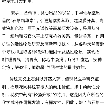
程度地开发利用。
秉承工匠精神，良心出品的宗旨，中华仙草堂出
品的“石斛精华素”，引进超临界萃取、超滤膜分离、高
效液相色谱、原子光谱仪等高精研发设备，采用从分
子、细胞和器官水平上研究构效关系、量效关系、作用
机理的活性物质研究及高新萃取技术，从各种天然资源
中寻找和提取各种特殊功能因子及活性物质，实现石
斛“理胃气，清胃火，除心中烦渴；疗肾经虚热，安神
定惊，解盗汗，能散暑”养阴生津的最佳效能。
传统意义上石斛以其茎入药，但现代医学研究证
明，石斛花同样也有很大的药用价值。按中药药性分
析，花类中药有“轻扬升散”的特点。这是因为它所含的
化学成分多属挥发油，有挥发性。因此，除了与石斛一