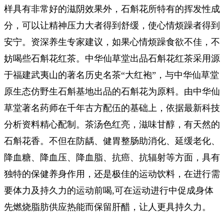
样具有非常好的滋阴效果外，石斛花所特有的挥发性成
分，可以让精神压力大者得到舒缓，使心情烦躁者得到
安宁。资深养生专家建议，如果心情烦躁食欲不佳，不
妨喝些石斛花红茶。中华仙草堂出品石斛花红茶采用源
于福建武夷山的著名历史名茶“大红袍”，与中华仙草堂
原生态仿野生石斛基地出品的石斛花为原料。由中华仙
草堂著名药师在千年古方配伍的基础上，依据最新科技
分析资料精心配制。茶汤色红亮，滋味甘醇，有天然的
石斛花香。不但在防龋、健胃整肠助消化、延缓老化、
降血糖、降血压、降血脂、抗癌、抗辐射等方面，具有
独特的保健养身作用，还是极佳的运动饮料，在进行需
要体力及持久力的运动前喝,可在运动进行中促成身体
先燃烧脂肪供应热能而保留肝醋，让人更具持久力。