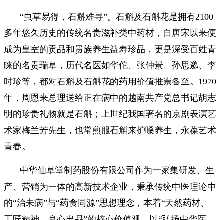
“虫草易得，石斛难寻”。石斛及石斛花是拥有2100
多年悠久历史的传统名贵滋补类中药材，自唐宋以来便
成为皇室的贡品和贵族养生益寿珍品，更是深受百姓青
睐的名贵瑞草，历代名医如华佗、张仲景、孙思邈、李
时珍等，都对石斛及石斛花的药用价值推崇备至。1970
年，周恩来总理送给正在病中的越南共产党总书记胡志
明的珍贵礼物就是石斛；上世纪我国著名的京剧表演艺
术家梅兰芳先生，也常煎服石斛来护嗓养生，永葆艺术
青春。
中华仙草堂制药股份有限公司作为一家集研发、生
产、营销为一体的高新技术企业，秉承传统中医理论中
的“治未病”与“药食同源”思想理念，本着“天然药材、
工匠精神、良心出品”的核心价值观，以“弘扬中华医