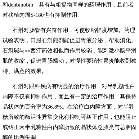
和denbinobin，具有与粗提物同样的药理作用，且前者
对移植肉瘤S-180也有抑制作用。
石斛对肠管有兴奋作用，可使收缩幅度增加。药理
试验表明，口服石斛煎剂能促进胃液分泌，帮助消化。
石斛碱与非西汀药效相似而作用较弱，能刺激小肠平滑
肌的收缩，促进胃肠蠕动，对慢性萎缩性胃炎能收到独
特、满意的效果。
石斛对眼科疾病有明显的治疗作用，对半乳糖性白
内障不仅有抑制作用，而且有一定的治疗作用，其保持
晶状体的百分率为36.8%。在治疗白内障方面，对半乳
糖所致的酶活性异常变化有抑制可纠正作用，也能阻止
或纠正因半乳糖性白内障所致的晶状体总脂类与总胆固
醇的比例失调。