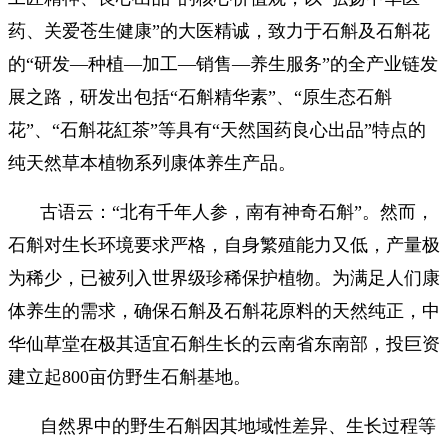
药、关爱苍生健康”的大医精诚，致力于石斛及石斛花
的“研发—种植—加工—销售—养生服务”的全产业链发
展之路，研发出包括“石斛精华素”、“原生态石斛
花”、“石斛花紅茶”等具有“天然国药良心出品”特点的
纯天然草本植物系列康体养生产品。
古语云：“北有千年人参，南有神奇石斛”。然而，
石斛对生长环境要求严格，自身繁殖能力又低，产量极
为稀少，已被列入世界级珍稀保护植物。为满足人们康
体养生的需求，确保石斛及石斛花原料的天然纯正，中
华仙草堂在极其适宜石斛生长的云南省东南部，投巨资
建立起800亩仿野生石斛基地。
自然界中的野生石斛因其地域性差异、生长过程等