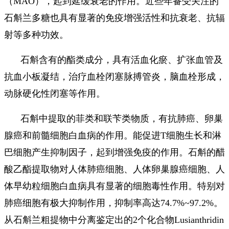
（MAO），起到延缓衰老的作用。近些年备受关注的
石斛兰多糖也具有显著的免疫增强活性和抗衰老、抗辐
射等多种功效。
石斛含有的酯类成分，具有活血化瘀、扩张血管及
抗血小板凝结，治疗血栓闭塞脉搏管炎，脑血栓形成，
动脉硬化性闭塞等作用。
石斛中提取的菲类和联苄类物质，有抗肺癌、卵巢
腺癌和前髓细胞白血病的作用。能促进T细胞生长和淋
巴细胞产生抑制因子，起到增强免疫的作用。石斛的醋
酸乙酯提取物对人体肺癌细胞、人体卵巢腺癌细胞、人
体早幼粒细胞白血病具有显著的细胞毒性作用。特别对
肺癌细胞有极大抑制作用，抑制率高达74.7%~97.2%。
从石斛兰粗提物中分离鉴定出的2个化合物Lusianthridin