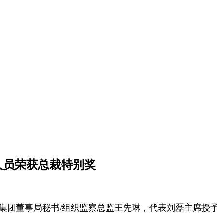
人员荣获总裁特别奖
托，集团董事局秘书/组织监察总监王先琳，代表刘磊主席