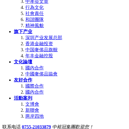
中孝会文章
行為文化
社會責任
和諧團隊
精神風貌
旗下产业
深圳产业发展总部
香港金融投资
中国奢侈品旗舰
年丰金融控股
文化論壇
國內合作
中國奢侈品協會
友好合作
國際合作
國內合作
活動案列
文博會
新聯會
两岸四地
联系电话
0755-21033879
中裕冠集團歡迎您！