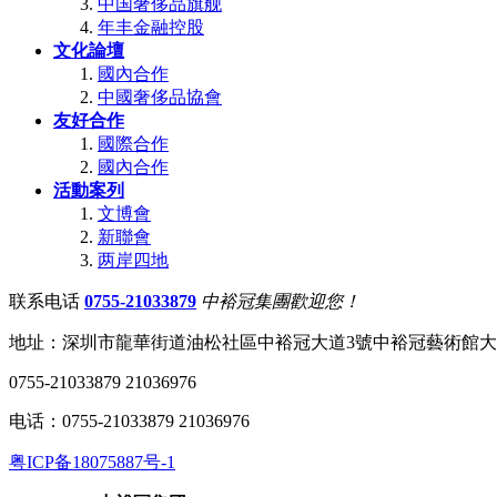
中国奢侈品旗舰
年丰金融控股
文化論壇
國內合作
中國奢侈品協會
友好合作
國際合作
國內合作
活動案列
文博會
新聯會
两岸四地
联系电话
0755-21033879
中裕冠集團歡迎您！
地址：深圳市龍華街道油松社區中裕冠大道3號中裕冠藝術館
0755-21033879 21036976
电话：0755-21033879 21036976
粤ICP备18075887号-1