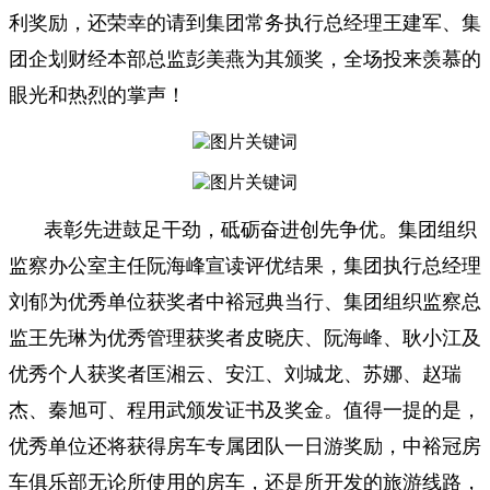
利奖励，还荣幸的请到集团常务执行总经理王建军、集
团企划财经本部总监彭美燕为其颁奖，全场投来羡慕的
眼光和热烈的掌声！
表彰先进鼓足干劲，砥砺奋进创先争优。集团组织
监察办公室主任阮海峰宣读评优结果，集团执行总经理
刘郁为优秀单位获奖者中裕冠典当行、集团组织监察总
监王先琳为优秀管理获奖者皮晓庆、阮海峰、耿小江及
优秀个人获奖者匡湘云、安江、刘城龙、苏娜、赵瑞
杰、秦旭可、程用武颁发证书及奖金。值得一提的是，
优秀单位还将获得房车专属团队一日游奖励，中裕冠房
车俱乐部无论所使用的房车，还是所开发的旅游线路，