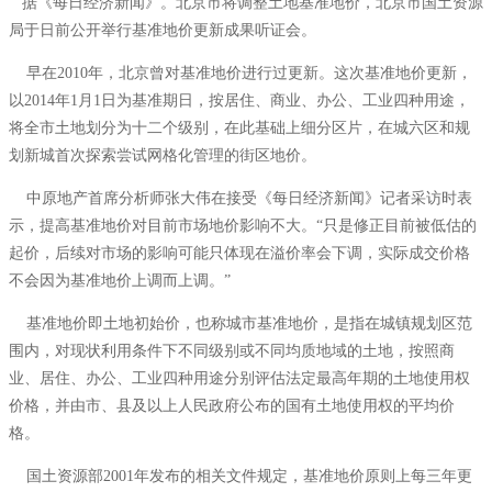
据《每日经济新闻》。北京市将调整土地基准地价，北京市国土资源
局于日前公开举行基准地价更新成果听证会。
早在
2010
年，北京曾对基准地价进行过更新。这次基准地价更新，
以
2014
年
1
月
1
日为基准期日，按居住、商业、办公、工业四种用途，
将全市土地划分为十二个级别，在此基础上细分区片，在城六区和规
划新城首次探索尝试网格化管理的街区地价。
中原地产首席分析师张大伟在接受《每日经济新闻》记者采访时表
示，提高基准地价对目前市场地价影响不大。“只是修正目前被低估的
起价，后续对市场的影响可能只体现在溢价率会下调，实际成交价格
不会因为基准地价上调而上调。”
基准地价即土地初始价，也称城市基准地价，是指在城镇规划区范
围内，对现状利用条件下不同级别或不同均质地域的土地，按照商
业、居住、办公、工业四种用途分别评估法定最高年期的土地使用权
价格，并由市、县及以上人民政府公布的国有土地使用权的平均价
格。
国土资源部
2001
年发布的相关文件规定，基准地价原则上每三年更