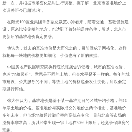
新一次，并根据市场变化适时进行调整。据了解，北京市基准地价上
次调整距今已超过
3
年。
在阳光
100
置业集团常务副总裁范小冲看来，随着交通、基础设施建
设，原来比较偏僻的地方，也达到了较好的居住条件，所以，北京市
更新后的基准地价肯定要涨。
他认为，过去的基准地价是大而化之的，目前做成了网格化。这样
就把每一块地的价格更加细化，价值也有了新的依据。
中国房地产数据研究院执行院长陈晟告诉记者，城市的基准地价，
也叫“地价级租”。意思是不同的土地，租金水平是不一样的。每年的城
市建设、公共服务的不同，导致土地的价格也会发生变化，所以会定
期进行评估。
张大伟认为，基准地价是基于某一基准期日的区域平均价格，并非
单宗土地的价格。基准地价与实际成交的地价是两个概念，基准地价
多年未变，但市场地价通过溢价率的高低在变化，目前北京等市场的
溢价率非常高，所以经常出现一宗土地在
50%
上限后，还竞争保障房的
现象。