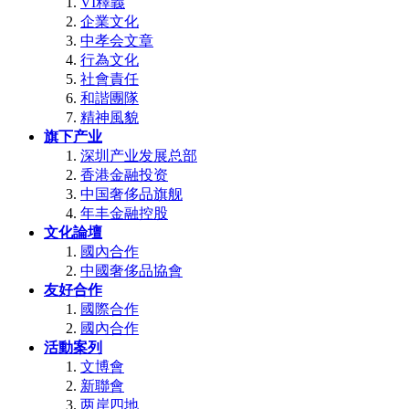
VI釋義
企業文化
中孝会文章
行為文化
社會責任
和諧團隊
精神風貌
旗下产业
深圳产业发展总部
香港金融投资
中国奢侈品旗舰
年丰金融控股
文化論壇
國內合作
中國奢侈品協會
友好合作
國際合作
國內合作
活動案列
文博會
新聯會
两岸四地