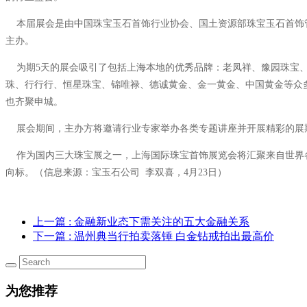
本届展会是由中国珠宝玉石首饰行业协会、国土资源部珠宝玉石首饰管
主办。
为期
5
天的展会吸引了包括上海本地的优秀品牌：老凤祥、豫园珠宝
珠、行行行、恒星珠宝、锦唯禄、德诚黄金、金一黄金、中国黄金等众
也齐聚申城。
展会期间，主办方将邀请行业专家举办各类专题讲座并开展精彩的展期
作为国内三大珠宝展之一，上海国际珠宝首饰展览会将汇聚来自世界各
向标。（信息来源：宝玉石公司
李双喜，
4
月
23
日）
上一篇
: 金融新业态下需关注的五大金融关系
下一篇
: 温州典当行拍卖落锤 白金钻戒拍出最高价
为您推荐