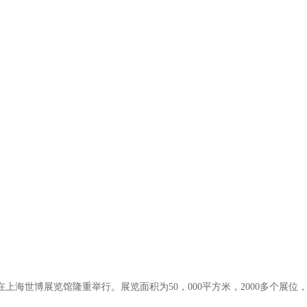
在上海世博展览馆隆重举行。展览面积为
50
，
000
平方米，
2000
多个展位