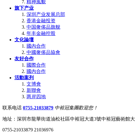
精神風貌
旗下产业
深圳产业发展总部
香港金融投资
中国奢侈品旗舰
年丰金融控股
文化論壇
國內合作
中國奢侈品協會
友好合作
國際合作
國內合作
活動案列
文博會
新聯會
两岸四地
联系电话
0755-21033879
中裕冠集團歡迎您！
地址：深圳市龍華街道油松社區中裕冠大道3號中裕冠藝術館
0755-21033879 21036976