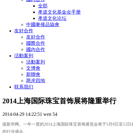
全部
孝道文化基金会手册
孝道文化论坛
中國奢侈品協會
友好合作
友好合作
國際合作
國內合作
活動案列
活動案列
文博會
新聯會
两岸四地
联系我们
2014上海国际珠宝首饰展将隆重举行
2014-04-29 14:22:51
wen
54
据新华网。一年一度的
2014
上海国际珠宝首饰展览会将于
5
月
8
日至
12
日
的行业盛会。