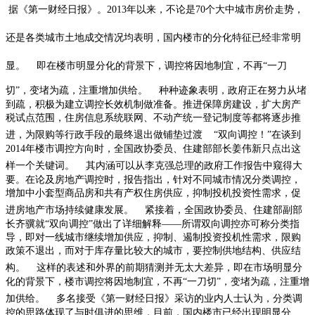
据《第一财经日报》。
2013
年以来，不论是
70
个大中城市房价走势，
还是各类城市土地成交情况均表明，国内楼市的分化特征已经非常明
显。
即在楼市明显分化的背景下，调控将因地制宜，不再“一刀
切”，变堵为疏，注重增加供给。
种种迹象表明，政府正在努力从堵
到疏，积极为建立调控长效机制做准备。推进保障房建设，扩大房产
税试点范围，住房信息系统联网、不动产统一登记制度等都将逐步推
进，为限购等行政手段的最终退出做铺垫过渡
“双向调控！”在谈到
2014
年楼市调控方向时，全国政协委员、住建部部长姜伟新只点出这
样一个关键词。
其内涵可以从李克强总理的政府工作报告中窥得大
要。在论及房地产调控时，报告指出，针对不同城市情况分类调控，
增加中小套型商品房和共有产权住房供应，抑制投机投资性需求，促
进房地产市场持续健康发展。
紧接着，全国政协委员、住建部副部
长齐骥就“双向调控”做出了详细解释——所谓双向调控亦可称分类指
导，即对一线城市继续增加供应，抑制、遏制投资投机性需求，限购
政策不退出，而对于库存量比较大的城市，要控制供地结构、供应结
构。
这样的表述和外界的前期猜测并无太大差异，即在市场明显分
化的背景下，楼市调控将因地制宜，不再“一刀切”，变堵为疏，注重增
加供给。
多名接受《第一财经日报》采访的业内人士认为，分类调
控的思路体现了与时俱进的思维，目前，国内楼市已经出现明显分