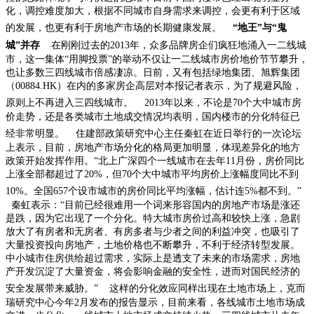
化，调控难度加大，根据不同城市自身需求来调控，会更有利于区域
的发展，也更有利于房地产市场的长期健康发展。
“地王”与“鬼
城”并存
在刚刚过去的
2013
年，众多品牌房企们疯狂地涌入一二线城
市，这一集体“用脚投票”的举动不仅让一二线城市房价地价节节攀升，
也让多数三四线城市倍感凄凉。日前，又有包括绿地集团、旭辉集团
（
00884.HK
）在内的多家房企高层对本报记者表示，为了规避风险，
原则上不再进入三四线城市。
2013
年以来，不论是
70
个大中城市房
价走势，还是各类城市土地成交情况均表明，国内楼市的分化特征已
经非常明显。
住建部政策研究中心主任秦虹在近日举行的一次论坛
上表示，目前，房地产市场分化的格局更加明显，体现差异化的地方
政策开始发挥作用。“北上广深四个一线城市在去年
11
月份，房价同比
上涨全部都超过了
20%
，但
70
个大中城市平均房价上涨幅度同比不到
10%
。全国
657
个设市城市的房价同比平均涨幅，估计连
5%
都不到。”
秦虹表示：“目前已经很难用一个词来形容国内的房地产市场是涨还
是跌，因为它出现了一个分化。特大城市房价过高和较快上涨，急剧
放大了有房者和无房者、有房多者与少者之间的利益冲突，也吸引了
大量投资投向房地产，土地价格也不断攀升，不利于经济转型发展。
中小城市住房供给超过需求，实际上是透支了未来的市场需求，房地
产开发沉淀了大量资金，将会影响金融的安全性，进而对国民经济的
安全发展带来威胁。”
这样的分化效应同样出现在土地市场上，克而
瑞研究中心今年
2
月发布的报告显示，目前来看，各线城市土地市场成