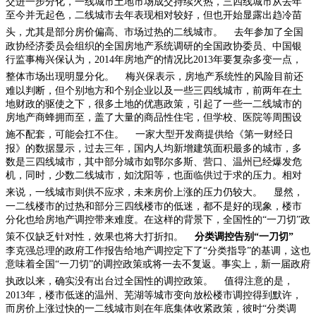
交进一步分化，一线城市土地市场成交持续火热，三四线城市从去年
至今并无起色，二线城市去年表现相对较好，但也开始显露出趋冷苗
头，尤其是部分房价偏高、市场过热的二线城市。
去年参加了全国
政协经济委员会组织的全国房地产系统调研的全国政协委员、中国银
行监事梅兴保认为，
2014
年房地产的情况比
2013
年要复杂多变一点，
整体市场出现明显分化。
梅兴保表示，房地产系统性的风险目前还
难以判断，但个别地方和个别企业以及一些三四线城市，前两年在土
地财政的驱使之下，很多土地的优惠政策，引起了一些一二线城市的
房地产商蜂拥而至，盖了大量的商品性住宅，但学校、医院等周围设
施不配套，可能会扛不住。
一家大型开发商提供给《第一财经日
报》的数据显示，过去三年，国内人均新增建筑面积最多的城市，多
数是三四线城市，其中部分城市如鄂尔多斯、营口、温州已经爆发危
机，同时，少数二线城市，如沈阳等，也面临供过于求的压力。相对
来说，一线城市则供不应求，未来房价上涨的压力仍较大。
显然，
一二线楼市的过热和部分三四线楼市的低迷，都不是好的现象，楼市
分化也给房地产调控带来难度。在这样的背景下，全国性的“一刀切”政
策不仅缺乏针对性，效果也将大打折扣。
分类调控告别“一刀切”
李克强总理的政府工作报告给地产调控定下了“分类指导”的基调，这也
意味着全国“一刀切”的调控政策或将一去不复返。事实上，新一届政府
执政以来，确实没有出台过全国性的调控政策。
值得注意的是，
2013
年，楼市低迷的温州、芜湖等城市变向放松楼市调控得到默许，
而房价上涨过快的一二线城市则在年底集体收紧政策，彼时“分类调