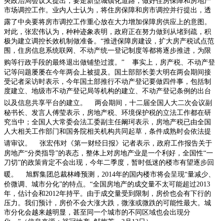
央政治局会议又提出，要走新型城镇化道路，做好住房保障和房地产
市场调控工作。业内人士认为，将住房保障和房市调控并行提出，透
露了中央要将房市调控工作重心放在大力增加保障房供应上的意图。
对此，张宏伟认为，种种迹象表明，政府正在努力做到从堵到疏，积
极为建立调控长效机制做准备。“推进保障房建设，扩大房产税试点范
围，住房信息系统联网、不动产统一登记制度等都将逐步推进，为限
购等行政手段的最终退出做铺垫过渡。”
事实上，房产税、不动产登
记等问题屡屡在今年两会上被提及。国土部部长姜大明在两会期间接
受记者采访时表示，今年国土部推行不动产登记要做四件事，包括制
度建立、地级市不动产登记局等机构的建立、不动产登记条例的出台
以及信息共享平台的建立。
两会期间，十二届全国人大二次会议副
秘书长、发言人傅莹表示，房地产税、环境保护税的立法工作都在研
究当中；全国人大常委会法工委副主任阚珂表示，房地产税已由全国
人大相关工作部门和国务院相关机构共同起草，条件成熟时会依法提
请审议。
张宏伟对《第一财经日报》记者表示，政府工作报告关于
房地产“分类指导”的表态，整体上对房地产业是一个利好，全国性“一
刀切”的政策肯定不会出现，今年二季度，暂时低迷的楼市有望逐步回
暖。
旭辉集团总裁林峰预测，
2014
年的国内楼市将会呈现“量减少、
价微调、城市分化”的特点。“全国房地产的成交量不太可能超过
2013
年，估计会和
2012
年持
平。由于成交量受到限制，房价也会有下行的
压力。我们预计，房价不会大涨大跌，微涨或微跌的可能性最大。城
市分化会越来越明显，甚至同一个城市的不同区域也会出现分