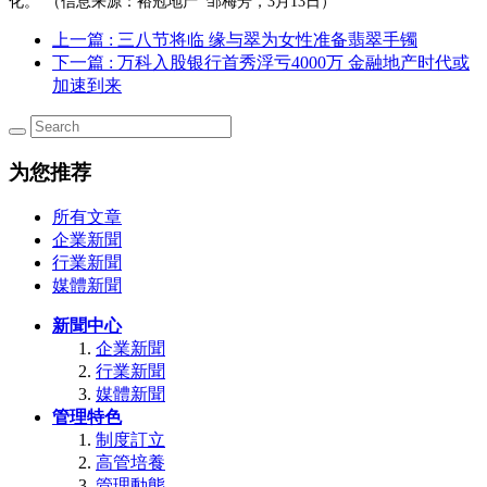
化。”（信息来源：裕冠地产
邹梅芳，
3
月
13
日）
上一篇
: 三八节将临 缘与翠为女性准备翡翠手镯
下一篇
: 万科入股银行首秀浮亏4000万 金融地产时代或
加速到来
为您推荐
所有文章
企業新聞
行業新聞
媒體新聞
新聞中心
企業新聞
行業新聞
媒體新聞
管理特色
制度訂立
高管培養
管理動態