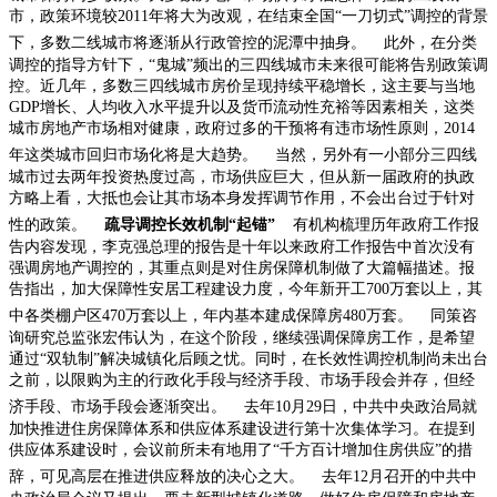
市，政策环境较
2011
年将大为改观，在结束全国“一刀切式”调控的背景
下，多数二线城市将逐渐从行政管控的泥潭中抽身。
此外，在分类
调控的指导方针下，“鬼城”频出的三四线城市未来很可能将告别政策调
控。近几年，多数三四线城市房价呈现持续平稳增长，这主要与当地
GDP
增长、人均收入水平提升以及货币流动性充裕等因素相关，这类
城市房地产市场相对健康，政府过多的干预将有违市场性原则，
2014
年这类城市回归市场化将是大趋势。
当然，另外有一小部分三四线
城市过去两年投资热度过高，市场供应巨大，但从新一届政府的执政
方略上看，大抵也会让其市场本身发挥调节作用，不会出台过于针对
性的政策。
疏导调控长效机制“起锚”
有机构梳理历年政府工作报
告内容发现，李克强总理的报告是十年以来政府工作报告中首次没有
强调房地产调控的，其重点则是对住房保障机制做了大篇幅描述。报
告指出，加大保障性安居工程建设力度，今年新开工
700
万套以上，其
中各类棚户区
470
万套以上，年内基本建成保障房
480
万套。
同策咨
询研究总监张宏伟认为，在这个阶段，继续强调保障房工作，是希望
通过“双轨制”解决城镇化后顾之忧。同时，在长效性调控机制尚未出台
之前，以限购为主的行政化手段与经济手段、市场手段会并存，但经
济手段、市场手段会逐渐突出。
去年
10
月
29
日，中共中央政治局就
加快推进住房保障体系和供应体系建设进行第十次集体学习。在提到
供应体系建设时，会议前所未有地用了“千方百计增加住房供应”的措
辞，可见高层在推进供应释放的决心之大。
去年
12
月召开的中共中