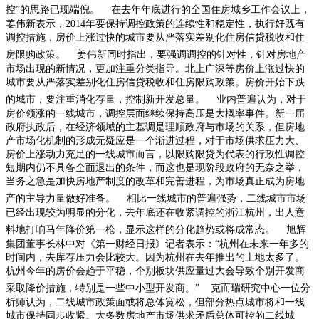
控”的思路已现端倪。
在去年年底进行的全国住房城乡工作会议上，
姜伟新表示，
2014
年要保持调控政策的连续性和稳定性，执行好既有
调控措施，房价上涨过快的城市要从严落实差别化住房信贷税收和住
房限购政策。
姜伟新同时指出，要强调调控的针对性，针对房地产
市场出现的新情况，更加注重分类指导。北上广深等房价上涨过快的
城市要从严落实差别化住房信贷税收和住房限购政策。房价开始下跌
的城市，要注重消化存量，控制新开发总量。
业内普遍认为，对于
房价领涨的一线城市，调控层面继续保持高压是大概率事件。新一届
政府执政后，在经济领域的主基调是理顺政府与市场的关系，但房地
产市场化机制的形成无疑应是一个渐进过程，对于市场供求压力大、
房价上涨动力充足的一线城市而言，以限购限贷为代表的行政性调控
短期内仍不具备全面退出的条件，而这也是现阶段政府的无奈之举，
当务之急是加快房地产制度的改革和完善进程，为市场真正成为房地
产的主导力量做好准备。
相比一线城市的普遍强势，二线城市市场
已经出现较为明显的分化，去年底还在收紧调控的浙江杭州，出人意
料地打响马年降价第一枪，显示这样的分化趋势或将成常态。
旭辉
集团董事长林中对《第一财经日报》记者表示：“杭州在未来一年多的
时间内，去库存压力会比较大。因为杭州在去年推出的土地太多了。
杭州今年的房价会趋于平稳，个别板块供应量过大会导致个别开发商
采取降价措施，特别是一些中小型开发商。”
克而瑞研究中心一位分
析师认为，二线城市政策面或将总体宽松，但部分热点城市将和一线
城市保持同步收紧。大多数房地产市场供求矛盾总体可控的二线城