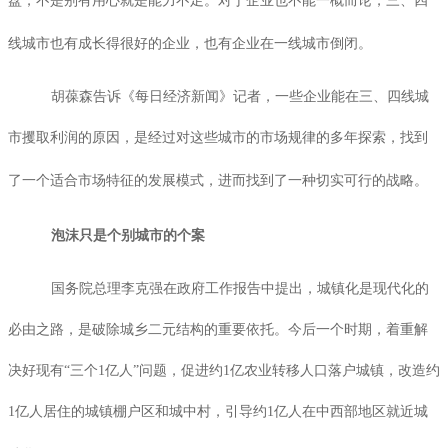
盘，不是别有用心就是能力不足。对于企业也不能一概而论，三、四
线城市也有成长得很好的企业，也有企业在一线城市倒闭。
胡葆森告诉《每日经济新闻》记者，一些企业能在三、四线城
市攫取利润的原因，是经过对这些城市的市场规律的多年探索，找到
了一个适合市场特征的发展模式，进而找到了一种切实可行的战略。
泡沫只是个别城市的个案
国务院总理李克强在政府工作报告中提出，城镇化是现代化的
必由之路，是破除城乡二元结构的重要依托。今后一个时期，着重解
决好现有“三个
1
亿人”问题，促进约
1
亿农业转移人口落户城镇，改造约
1
亿人居住的城镇棚户区和城中村，引导约
1
亿人在中西部地区就近城