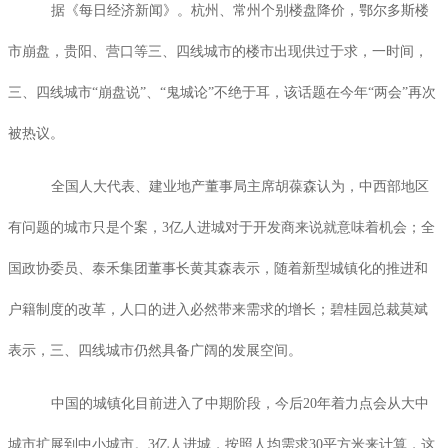
据《每日经济新闻》。杭州、常州个别楼盘降价，鄂尔多斯楼
市崩盘，贵阳、营口等三、四线城市的楼市出现供过于求，一时间，
三、四线城市“崩盘说”、“鬼城论”不绝于耳，该话题在今年“两会”再次
被热议。
全国人大代表、建业地产董事局主席胡葆森认为，中西部地区
有问题的城市只是个案，
3
亿人进城对于开发商来说就意味着机会；全
国政协委员、泰禾集团董事长黄其森表示，随着新型城镇化的推进和
户籍制度的改革，人口的进入必然带来需求的增长；碧桂园总裁莫斌
表示，三、四线城市仍然具备广阔的发展空间。
中国的城镇化目前进入了中期阶段，今后
20
年着力点会从大中
城市扩展到中小城市。
3
亿人进城，按照人均需求
30
平方米来计算，这