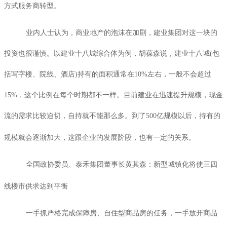
方式服务商转型。
业内人士认为，商业地产的泡沫在加剧，建业集团对这一块的
投资也很谨慎。以建业十八城综合体为例，胡葆森说，建业十八城
(
包
括写字楼、院线、酒店
)
持有的面积通常在
10%
左右，一般不会超过
15%
，这个比例在每个时期都不一样。目前建业在迅速提升规模，现金
流的需求比较迫切，自持就不能那么多。到了
500
亿规模以后，持有的
规模就会逐渐加大，这跟企业的发展阶段，也有一定的关系。
全国政协委员、泰禾集团董事长黄其森：新型城镇化将使三四
线楼市供求达到平衡
一手抓严格完成保障房、自住型商品房的任务，一手放开商品