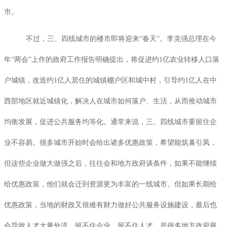
市。
不过，三、四线城市的楼市即将迎来“春天”。李克强总理在今
年“两会”上作的政府工作报告明确提出，将促进约
1
亿农业转移人口落
户城镇，改造约
1
亿人居住的城镇棚户区和城中村，引导约
1
亿人在中
西部地区就近城镇化，解决人在城市如何落户、生活，从而推动城市
均衡发展，促进公共服务均等化。通常来说，三、四线城市要留住企
业不容易。很多城市开始时会给出诸多优惠政策，希望能筑巢引凤，
但这些企业做大做强之后，往往会和地方政府谈条件，如果不能继续
给优惠政策，他们就会迁到资源更为丰富的一线城市。但如果长期给
优惠政策，当地的财政又很难有财力做好公共服务设施建设，最后也
会导致人才大量外流。留不住企业，留不住人才，是很多地方政府最