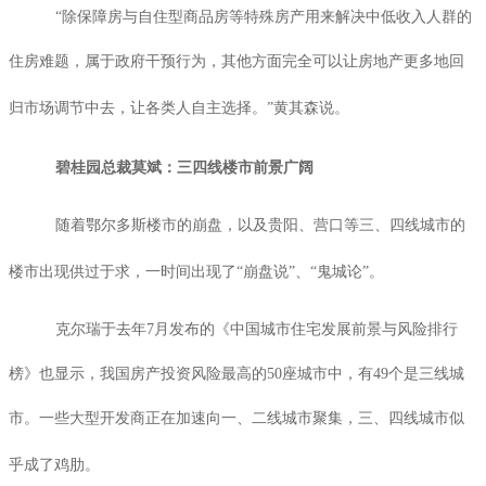
“除保障房与自住型商品房等特殊房产用来解决中低收入人群的
住房难题，属于政府干预行为，其他方面完全可以让房地产更多地回
归市场调节中去，让各类人自主选择。”黄其森说。
碧桂园总裁莫斌：三四线楼市前景广阔
随着鄂尔多斯楼市的崩盘，以及贵阳、营口等三、四线城市的
楼市出现供过于求，一时间出现了“崩盘说”、“鬼城论”。
克尔瑞于去年
7
月发布的《中国城市住宅发展前景与风险排行
榜》也显示，我国房产投资风险最高的
50
座城市中，有
49
个是三线城
市。一些大型开发商正在加速向一、二线城市聚集，三、四线城市似
乎成了鸡肋。