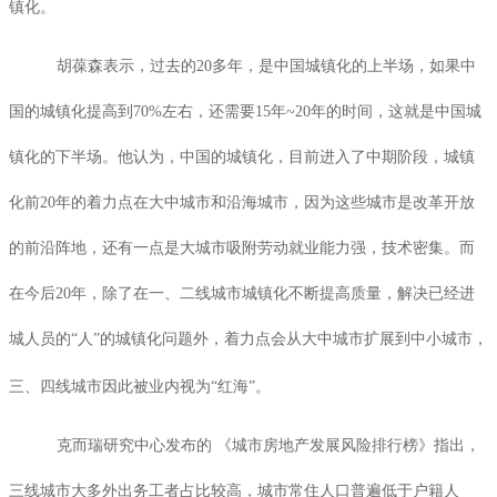
镇化。
胡葆森表示，过去的
20
多年，是中国城镇化的上半场，如果中
国的城镇化提高到
70%
左右，还需要
15
年
~20
年的时间，这就是中国城
镇化的下半场。他认为，中国的城镇化，目前进入了中期阶段，城镇
化前
20
年的着力点在大中城市和沿海城市，因为这些城市是改革开放
的前沿阵地，还有一点是大城市吸附劳动就业能力强，技术密集。而
在今后
20
年，除了在一、二线城市城镇化不断提高质量，解决已经进
城人员的“人”的城镇化问题外，着力点会从大中城市扩展到中小城市，
三、四线城市因此被业内视为“红海”。
克而瑞研究中心发布的 《城市房地产发展风险排行榜》指出，
三线城市大多外出务工者占比较高，城市常住人口普遍低于户籍人