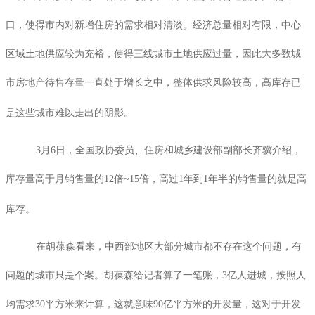
口，使得市内对新增住房的需求相对清淡。经济总量相对有限，中心
区域土地供应较为充裕，使得三线城市土地供应过量，因此大多数城
市房地产待售存量一直处于增长之中，整体供求风险较高，高库存已
是这些城市难以走出的阴影。
3
月
6
日，全国政协委员、住房和城乡建设部副部长齐骥介绍，
库存量高于月销售量的
12
倍
~15
倍，高过
1
年到
1
年半的销售量的就是高
库存。
在胡葆森看来，中西部地区大部分城市都不存在这个问题，有
问题的城市只是个案。胡葆森给记者算了一笔账，
3
亿人进城，按照人
均需求
30
平方米来计算，这就意味
90
亿平方米的开发量，这对于开发