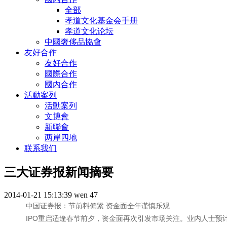
全部
孝道文化基金会手册
孝道文化论坛
中國奢侈品協會
友好合作
友好合作
國際合作
國內合作
活動案列
活動案列
文博會
新聯會
两岸四地
联系我们
三大证券报新闻摘要
2014-01-21 15:13:39
wen
47
中国证券报：节前料偏紧 资金面全年谨慎乐观
IPO重启适逢春节前夕，资金面再次引发市场关注。业内人士预