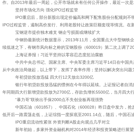
作。自2013年最后一周起，公开市场就未有任何公开操作，最近一次是20
坚持市场化方向 强化IPO过程监管
IPO重启后，部分新股出现定价偏高和网下配售股份分配规则
IPO过程监管，遏制高价发行、利用老股转让政策巨额套现等情况。在
宝钢逆市提价独木难支 钢企亏损面或继续扩大
中钢协最新统计数据显示，2013年11月，全国重点大中型钢铁企业
续低迷之下，有钢市风向标之称的宝钢股份（600019）第二次上调了2
上海证券报
：
习近平坚持以零容忍态度惩治腐败
中共中央总书记、国家主席、中央军委主席习近平14日在中国共
从中央政治局做起，以上带下，发挥了表率作用；坚持以解决突出问题
年初贷款投放迅猛 四大行12天放出3200亿
银行年初贷款投放迅猛的惯例在今年得以延续。上证报记者自消息
年同期四大行新增贷款投放为2700亿，存款负增长5500亿，当月四大
“暴力哥”联袂出手保2000点不失创业板再现强势
中国石油（601857）、中国石化（600028）昨日盘中发
低开后一路震荡走低，上证综指一度探底至2001.14点，随后，中国石
IPO重启流动性紧张 外资判断A股走向观点几乎对立
新年初始，多家外资金融机构对2014年经济和投资策略进行展望