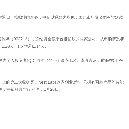
规缴退日，按照业内经验，中旬以退款为多见，因此市场资金面有望延续
和思美传媒（002712），冻结资金低于首批招股的两家公司。从申购情况和
%、1.67%和1.14%
。
人投资者(QDII2)推出的一个试点地区。李强表示，前海在CEPA
上的第二大收购案。Nest Labs这家创业3年、只拥有两款产品的智能
中裕冠典当行 小闫，1月20日）