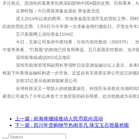
关注热点。流动性的显著变化将深刻影响中国A股的走势。目前看来，
证券时报
：
今日再迎准备金退款 资金面无忧
进入2014年以来的两周，市场资金面呈现罕见的宽松之势。同
此前的宽松态势。1月6日为今年第一次准备金例行缴款日。尽管去年年
五只新股网上冻结资金1104亿
今日，五家公司发布中签结果，分别为安控股份（300370）、光洋
中签率来看，“打新股”的热情已经有所降温。五只新股安控股份、光洋股份、天
深圳前海或成QDII2试点地区
深圳市前海管理局副局长李强昨日在亚洲金融论坛上表示，未来前
框架下向香港金融机构进一步开放。证监会有关港资证券公司设立的规
谷歌32亿美元收购智能家居公司
全球科技业又一笔惊人的收购案诞生。科技巨头谷歌在当地时间13日
家居公司成为了今年以来首个大放异彩的硅谷明星。此次收购成为谷歌首
上一篇
: 前海将继续推动人民币双向流动
下一篇
: 四川年货购物节热闹非凡 珠宝玉石馆最抢眼