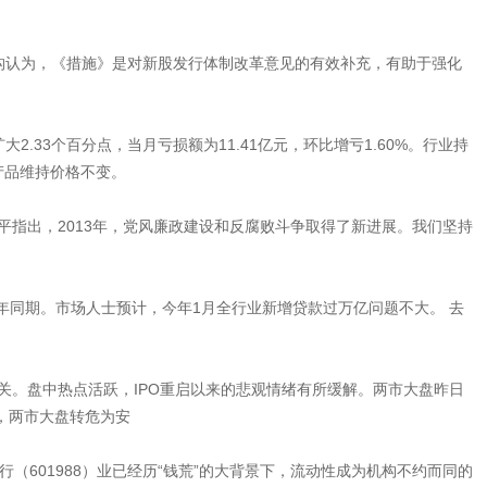
构认为，《措施》是对新股发行体制改革意见的有效补充，有助于强化
2.33个百分点，当月亏损额为11.41亿元，环比增亏1.60%。行业持
钢产品维持价格不变。
指出，2013年，党风廉政建设和反腐败斗争取得了新进展。我们坚持
年同期。市场人士预计，今年1月全行业新增贷款过万亿问题不大。 去
点大关。盘中热点活跃，IPO重启以来的悲观情绪有所缓解。两市大盘昨日
至，两市大盘转危为安
601988）业已经历“钱荒”的大背景下，流动性成为机构不约而同的