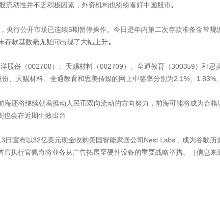
A股流动性并不乏积极因素，外资机构也纷纷看好中国股市
。
时，央行公开市场已连续5期暂停操作。今日是年内第二次存款准备金常
末存款基数毫无疑问出现了大幅上升
。
股份（002708）、天赐材料（002709）、全通教育（300359）
赐材料、全通教育和思美传媒的网上中签率分别为2.1%、1.83%、1.28
海还将继续朝着推动人民币双向流动的方向努力，前海可能将成为合格境内个
则也会在近期生效出台
宣布以32亿美元现金收购美国智能家居公司Nest Labs，成为谷歌历史
席执行官佩奇将业务从广告拓展至硬件设备的重要战略举措。（信息来源：