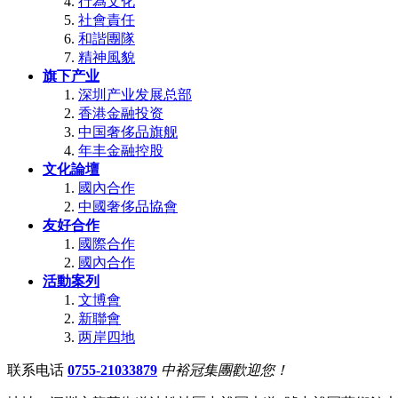
行為文化
社會責任
和諧團隊
精神風貌
旗下产业
深圳产业发展总部
香港金融投资
中国奢侈品旗舰
年丰金融控股
文化論壇
國內合作
中國奢侈品協會
友好合作
國際合作
國內合作
活動案列
文博會
新聯會
两岸四地
联系电话
0755-21033879
中裕冠集團歡迎您！