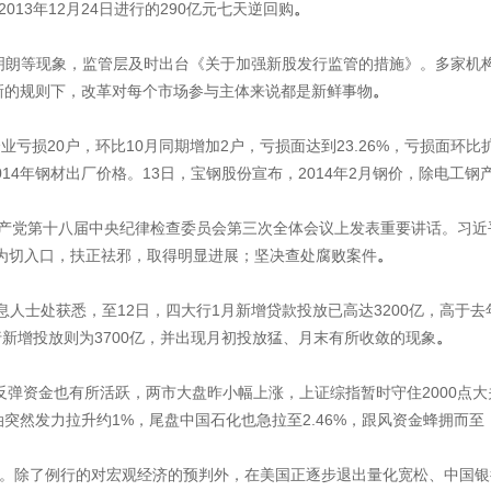
13年12月24日进行的290亿元七天逆回购
。
不明朗等现象，监管层及时出台《关于加强新股发行监管的措施》。多家机
新的规则下，改革对每个市场参与主体来说都是新鲜事物
。
亏损20户，环比10月同期增加2户，亏损面达到23.26%，亏损面环比扩大
014年钢材出厂价格。13日，宝钢股份宣布，2014年2月钢价，除电工
产党第十八届中央纪律检查委员会第三次全体会议上发表重要讲话。习近平
为切入口，扶正祛邪，取得明显进展；坚决查处腐败案件
。
人士处获悉，至12日，四大行1月新增贷款投放已高达3200亿，高于去
行新增投放则为3700亿，并出现月初投放猛、月末有所收敛的现象
。
力，抢反弹资金也有所活跃，两市大盘昨小幅上涨，上证综指暂时守住2000
油突然发力拉升约1%，尾盘中国石化也急拉至2.46%，跟风资金蜂拥而
。除了例行的对宏观经济的预判外，在美国正逐步退出量化宽松、中国银行（