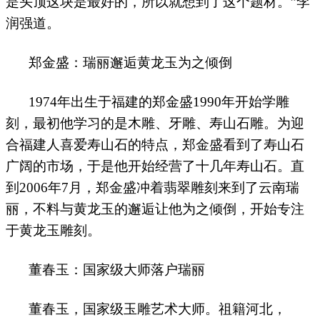
是头顶这块是最好的，所以就想到了这个题材。”李
润强道。
郑金盛：瑞丽邂逅黄龙玉为之倾倒
1974
年出生于福建的郑金盛
1990
年开始学雕
刻，最初他学习的是木雕、牙雕、寿山石雕。为迎
合福建人喜爱寿山石的特点，郑金盛看到了寿山石
广阔的市场，于是他开始经营了十几年寿山石。直
到
2006
年
7
月，郑金盛冲着翡翠雕刻来到了云南瑞
丽，不料与黄龙玉的邂逅让他为之倾倒，开始专注
于黄龙玉雕刻。
董春玉：国家级大师落户瑞丽
董春玉，国家级玉雕艺术大师。祖籍河北，