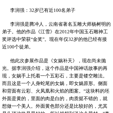
李润强：
32
岁已有近
100
名弟子
李润强是腾冲人，云南省著名玉雕大师杨树明的
弟子。他的作品《江雪》在
2012
年中国玉石雕神工
奖评选中荣获“金奖”。现在年仅
32
岁的他已经有接
近
100
个徒弟。
他此次参展作品是《女娲补天》，现在尚未抛
光。据李润强介绍，这个作品是中国神话故事的再
现，女娲手上托着一个五彩石，主要是镂空雕法。
而且这是一个人身蛇尾的女娲，即女娲原形。侧面
和背面有云彩、火凤凰和火焰的图案。“这块料的坯
外面是黄的，里面的肉是白的，肉质挺不错的，就
想做一个美人。外面黄色部分还是比较好的，尤其