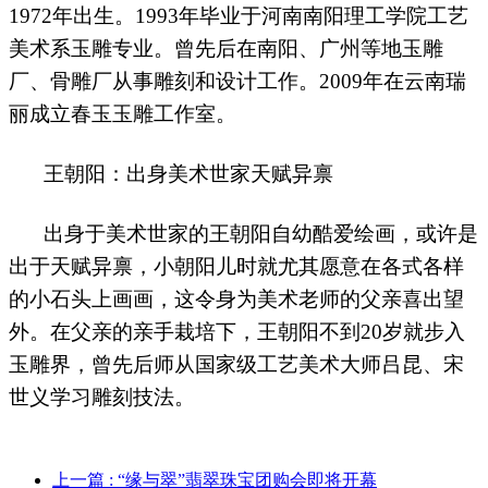
1972
年出生。
1993
年毕业于河南南阳理工学院工艺
美术系玉雕专业。曾先后在南阳、广州等地玉雕
厂、骨雕厂从事雕刻和设计工作。
2009
年在云南瑞
丽成立春玉玉雕工作室。
王朝阳：出身美术世家天赋异禀
出身于美术世家的王朝阳自幼酷爱绘画，或许是
出于天赋异禀，小朝阳儿时就尤其愿意在各式各样
的小石头上画画，这令身为美术老师的父亲喜出望
外。在父亲的亲手栽培下，王朝阳不到
20
岁就步入
玉雕界，曾先后师从国家级工艺美术大师吕昆、宋
世义学习雕刻技法。
上一篇
: “缘与翠”翡翠珠宝团购会即将开幕