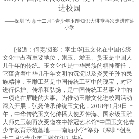
进校园
——深圳“创意十二月”
·
青少年玉雕知识大讲堂再次走进南油
小学
[报道：何雯/摄影：李生华]
玉文化在中国传统
文化中占有重要地位，崇玉、爱玉、赏玉是中国人
几千年的传统。玉文化也是中华民族的精神寄托，
它蕴含着中华几千年文明的沉淀以及炎黄子孙的民
族精神，玉雕工艺是中国传统工艺中的瑰宝，对它
进行保护、传承和弘扬，是中国传统工艺事业中的
一项迫在眉睫的大事。
为推动玉
雕
文化进校园活动
深入开展，弘扬传承
传统
玉文化，201
8
年
1
月9日
上
午
，
中华传统玉文化传播大使罗仲海、国家级玉雕
大师史玉朝再次受邀
在
中裕冠艺术馆
“中国玉文化青
少年教育示范基地——
南油小学”
举办《
深圳“创意
十二月”·青少年玉雕知识
》讲座
。