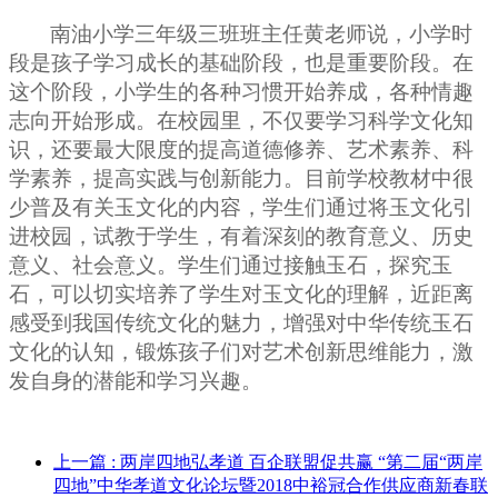
南油小学三年级三班班主任黄老师说，小学时
段是孩子学习成长的基础阶段，也是重要阶段。在
这个阶段，小学生的各种习惯开始养成，各种情趣
志向开始形成。在校园里，不仅要学习科学文化知
识，还要最大限度的提高道德修养、艺术素养、科
学素养，提高实践与创新能力。目前学校教材中很
少普及有关玉文化的内容，
学生们通过
将玉文化引
进校园，试教于学生，有着深刻的教育意义、历史
意义、社会意义。学生们
通过接触玉石，探究玉
石，
可以切实培养了学生对玉文化的理解，近距离
感受到我国传统文化的魅力，
增强对中华
传统
玉石
文化的认知
，
锻炼
孩子们对艺术
创新思维能力，激
发自身的潜能和学习兴趣
。
上一篇
: 两岸四地弘孝道 百企联盟促共赢 “第二届“两岸
四地”中华孝道文化论坛暨2018中裕冠合作供应商新春联