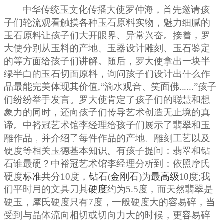
中华传统玉文化传播大使罗仲海，首先邀请孩
子们轮流观看触摸各种玉石原料实物，魅力细腻的
玉石原料让孩子们大开眼界、异常兴奋。接着，罗
大使分别从玉料的产地、玉器设计雕刻、玉石鉴定
的等方面给孩子们讲
解
。
随后
，罗大使拿出一块半
绿半白的玉石切面原料，询问孩子们设计出什么作
品最能完美体现其价值,“滴水观音、笑面佛......”孩子
们纷纷举手发言。罗大使肯定了孩子们的聪慧和想
象力的同时，还向孩子们传导艺术创造无止境的真
谛。中裕冠艺术馆李经理给孩子们展示了翡翠和玉
雕作品，并介绍了每件作品的产地、雕刻工艺以及
硬度等相关玉德基本知识。有孩子提问：翡翠和钻
石谁最硬？中裕冠艺术馆李经理分析到：
依照摩氏
硬度
标准
共分10
度
，
钻石
(
金刚石
)为
最高级
10
度
;
我
们平时用的文具
刀其
硬度
约为5.5
度，而天然翡翠是
硬玉，
摩氏硬度
只有
7度，一般硬度大的容易碎，当
受到与晶体流向相切或切向力大的时候，更容易碎