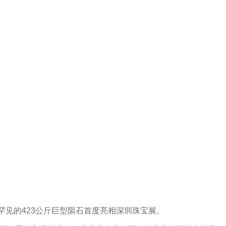
罕见的
423
公斤巨型陨石首度亮相深圳珠宝展。