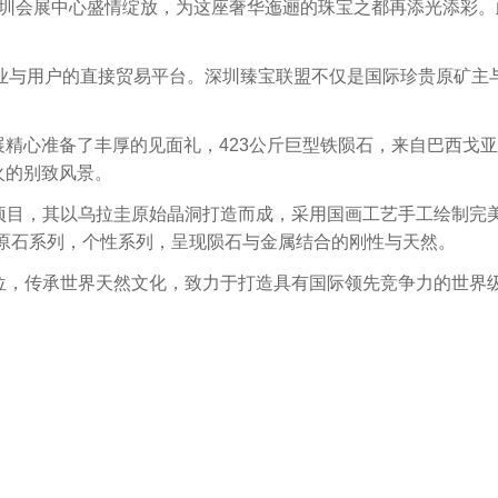
圳会展中心盛情绽放，为这座奢华迤逦的珠宝之都再添光添彩。
与用户的直接贸易平台。深圳臻宝联盟不仅是国际珍贵原矿主
。
展精心准备了丰厚的见面礼，
423
公斤巨型铁陨石，来自巴西戈亚
火的别致风景。
项目，其以乌拉圭原始晶洞打造而成，采用国画工艺手工绘制完
原石系列，个性系列，呈现陨石与金属结合的刚性与天然。
位，传承世界天然文化，致力于打造具有国际领先竞争力的世界