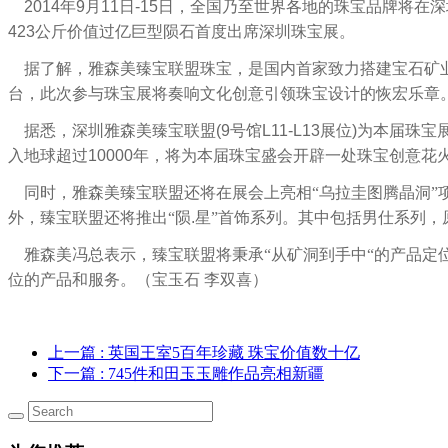
2014
年
9
月
11
日
-15
日，全国乃至世界各地的珠宝品牌将在深
423
公斤价值过亿巨型陨石首度出席深圳珠宝展。
据了解，雅森美臻宝联盟珠宝，是国内首家致力搭建宝石矿业
台，此次参与珠宝展将奏响文化创意引领珠宝设计的恢宏乐章
据悉，深圳雅森美臻宝联盟
(9
号馆
L11-L13
展位
)
为本届珠宝
入地球超过
10000
年，将为本届珠宝盛会开辟一处珠宝创意花
同时，雅森美臻宝联盟还将在展会上亮相“乌拉圭图腾晶洞”
外，臻宝联盟还将推出“陨
.
星”首饰系列。其中包括男仕系列，
雅森美冯总表示，臻宝联盟将秉承“从矿洞到手中“的产品定
位的产品和服务。（宝玉石
李双喜）
上一篇
: 英国王室5百年珍藏 珠宝价值数十亿
下一篇
: 745件和田玉玉雕作品亮相新疆