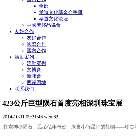
全部
孝道文化基金会手册
孝道文化论坛
中國奢侈品協會
友好合作
友好合作
國際合作
國內合作
活動案列
活動案列
文博會
新聯會
两岸四地
联系我们
423公斤巨型陨石首度亮相深圳珠宝展
2014-10-11 09:31:46
wen
62
探索神秘陨石，品鉴亿年奇迹，来自小行星带的礼物——珍贵