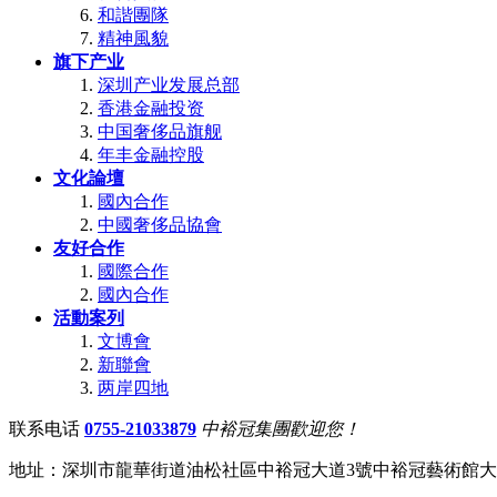
和諧團隊
精神風貌
旗下产业
深圳产业发展总部
香港金融投资
中国奢侈品旗舰
年丰金融控股
文化論壇
國內合作
中國奢侈品協會
友好合作
國際合作
國內合作
活動案列
文博會
新聯會
两岸四地
联系电话
0755-21033879
中裕冠集團歡迎您！
地址：深圳市龍華街道油松社區中裕冠大道3號中裕冠藝術館