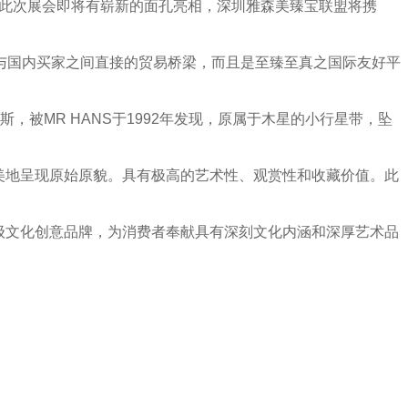
此次展会即将有崭新的面孔亮相，深圳雅森美臻宝联盟将携
与国内买家之间直接的贸易桥梁，而且是至臻至真之国际友好平
斯，被
MR HANS
于
1992
年发现，原属于木星的小行星带，坠
美地呈现原始原貌。具有极高的艺术性、观赏性和收藏价值。此
级文化创意品牌，为消费者奉献具有深刻文化内涵和深厚艺术品