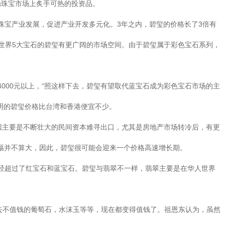
为珠宝市场上炙手可热的投资品。
珠宝产业发展，促进产业开发多元化。3年之内，碧玺的价格长了3倍有
世界5大宝石的碧玺有更广阔的市场空间。由于碧玺属于彩色宝石系列，
000元以上，“照这样下去，碧玺有望取代蓝宝石成为彩色宝石市场的主
明的碧玺价格比台湾和香港便宜不少。
原因主要是不断壮大的民间资本难寻出口，尤其是房地产市场转冷后，有更
幅并不算大，因此，碧玺很可能会迎来一个价格高速增长期。
经超过了红宝石和蓝宝石。碧玺与翡翠不一样，翡翠主要是在华人世界
去不值钱的葡萄石，水沫玉等等，现在都变得值钱了。祖恩东认为，虽然