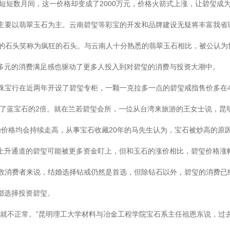
在短短数月间，这一价格却变成了2000万元，价格火箭式上涨，让碧玺成
主要以翡翠玉石为主。云南碧玺等彩宝的开发和品牌建设无疑将丰富我省
石的石头笑称为疯狂的石头。与云南人十分熟悉的翡翠玉石相比，被公认为
多元的消费满足感也驱动了更多人投入到对碧玺的消费与投资大潮中。
宝行在近两年开设了碧玺专柜，一颗一克拉多一点的碧玺戒指售价多在4
过了蓝宝石的2倍。就在兰若碧玺会所，一位从台湾来旅游的王女士说，昆
内价格均会持续走高，从事宝石收藏20年的马先生认为，宝石被炒高的
上升通道的碧玺可能被更多资金盯上，但和玉石的涨价相比，碧玺价格涨
数消费者来说，结婚选择钻戒仍然是首选，但除钻石以外，碧玺的消费已
都选择投资碧玺。
快就不正常。”昆明理工大学材料与冶金工程学院宝石系主任祖恩东说，过