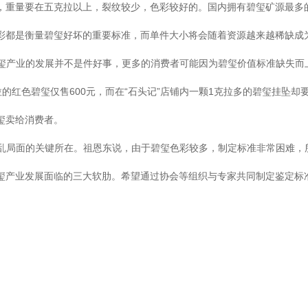
，重量要在五克拉以上，裂纹较少，色彩较好的。国内拥有碧玺矿源最多
彩都是衡量碧玺好坏的重要标准，而单件大小将会随着资源越来越稀缺成
玺产业的发展并不是件好事，更多的消费者可能因为碧玺价值标准缺失而
红色碧玺仅售600元，而在“石头记”店铺内一颗1克拉多的碧玺挂坠却
玺卖给消费者。
乱局面的关键所在。祖恩东说，由于碧玺色彩较多，制定标准非常困难，
玺产业发展面临的三大软肋。希望通过协会等组织与专家共同制定鉴定标