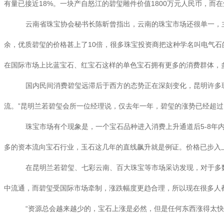
有量已接近18%。一块产自怒江的碧玺雕件价值1800万元人民币，而
云南省珠宝协会秘书长陈昕曾指出，云南的珠宝市场还很单一，
余，优质碧玺的价格甚上了10倍，很多珠宝投资商把这种学名叫电气
在国际市场上比蓝宝石、红宝石这样的单色宝石拥有更多的消费群体，
国内民间消费碧玺远滞后于西方的态势正在深刻变化，昆明许多珠
流。”昆明兰若碧玺会所一位经理说，仅去年一年，碧玺的涨势已经超
珠宝市场有个现象是，一个宝石品种进入消费上升通道后5-8年
多的资本流向宝石行业，玉石这几年的直线飙升就是例证。价格已步入
在昆明兰若碧玺、七彩云南、百大珠宝等市场采访发现，对于多
中流通，而碧玺受国际市场牵制，涨跌幅度更趋合理，所以现在很多人
“资源总会越来越少的，宝石上涨是必然，但是任何东西涨得太