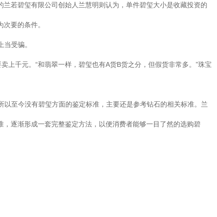
的兰若碧玺有限公司创始人兰慧明则认为，单件碧玺大小是收藏投资的
为次要的条件。
上当受骗。
要卖上千元。“和翡翠一样，碧玺也有A货B货之分，但假货非常多。”珠宝
所以至今没有碧玺方面的鉴定标准，主要还是参考钻石的相关标准。兰
准，逐渐形成一套完整鉴定方法，以便消费者能够一目了然的选购碧