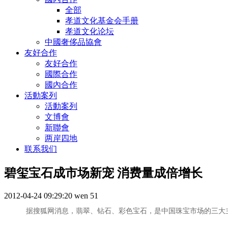
全部
孝道文化基金会手册
孝道文化论坛
中國奢侈品協會
友好合作
友好合作
國際合作
國內合作
活動案列
活動案列
文博會
新聯會
两岸四地
联系我们
碧玺宝石成市场新宠 消费量成倍增长
2012-04-24 09:29:20
wen
51
据搜狐网消息，翡翠、钻石、彩色宝石，是中国珠宝市场的三大