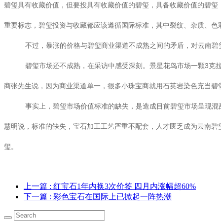
碧玺具有收藏价值，但要投具有收藏价值的碧玺，具备收藏价值的碧玺
重要标志，碧玺投资与收藏都应该遵循国际标准，其中裂纹、杂质、色
不过，暴涨的价格与碧玺商业渠道不成熟之间的矛盾，对云南碧
碧玺市场还不成熟，在采访中感受深刻。景星花鸟市场一颗3克拉的
商张先生说，因为商业渠道单一，很多小珠宝商就用石英岩染色充当碧
事实上，碧玺市场价值标准的缺失，是造成目前碧玺市场呈现混
慧明说，标准的缺失，宝石加工工艺严重不配套，人才匮乏成为云南碧
玺。
上一篇
: 红宝石1年内换3次价签 四月内涨幅超60%
下一篇
: 彩色宝石在国际上已掀起一阵热潮