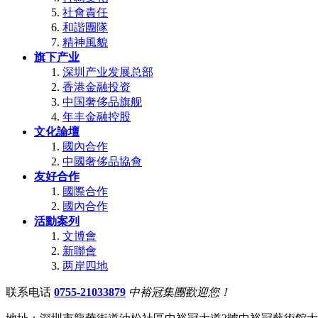
社會責任
和諧團隊
精神風貌
旗下产业
深圳产业发展总部
香港金融投资
中国奢侈品旗舰
年丰金融控股
文化論壇
國內合作
中國奢侈品協會
友好合作
國際合作
國內合作
活動案列
文博會
新聯會
两岸四地
联系电话
0755-21033879
中裕冠集團歡迎您！