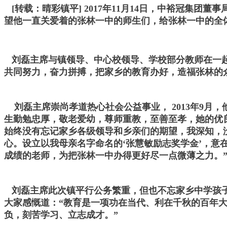
[转载：晴彩镇平] 2017年11月14日，中裕冠集
望他一直关爱着的张林一中的师生们，给张林一中的全
刘磊主席与镇领导、中心校领导、学校部分教师在一起
共同努力，奋力拼搏，把家乡的教育办好，造福张林的
刘磊主席崇尚孝道热心社会公益事业， 2013年9月
生勤勉忠厚，敬老爱幼，尊师重教，至善至孝，她的优
始终没有忘记家乡各级领导和乡亲们的期望，我深知，
心。设立以我母亲名字命名的‘张慧敏励志奖学金’，
成绩的老师，为把张林一中办得更好尽一点微薄之力。
刘磊主席此次镇平行公务繁重，但也不忘家乡中学孩子
大家感慨道：“教育是一项功在当代、利在千秋的百年
负，刻苦学习、立志成才。”