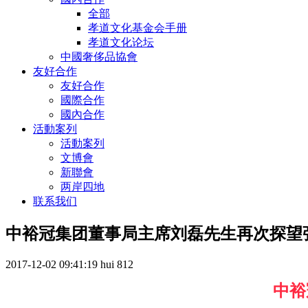
全部
孝道文化基金会手册
孝道文化论坛
中國奢侈品協會
友好合作
友好合作
國際合作
國內合作
活動案列
活動案列
文博會
新聯會
两岸四地
联系我们
中裕冠集团董事局主席刘磊先生再次探望
2017-12-02 09:41:19
hui
812
中裕