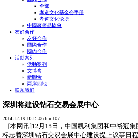
全部
孝道文化基金会手册
孝道文化论坛
中國奢侈品協會
友好合作
友好合作
國際合作
國內合作
活動案列
活動案列
文博會
新聯會
两岸四地
联系我们
深圳将建设钻石交易会展中心
2014-12-19 10:15:06
hui
107
[
本网讯
]12
月
18
日，中国凯利集团和中裕冠集
标志着深圳钻石交易会展中心建设提上议事日