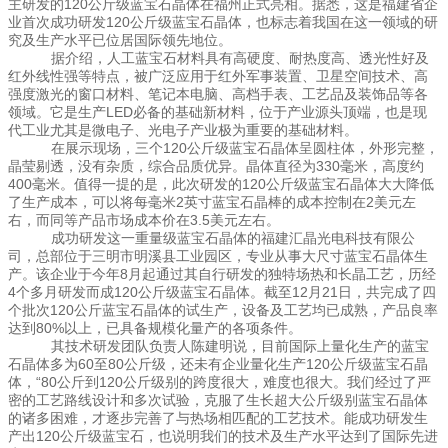
主研发的120公斤级蓝宝石晶体在福州正式亮相。据悉，这是福建省企
业首次成功研发120公斤级蓝宝石晶体，也标志着我国在这一领域的研
究及生产水平已位居国际领先地位。
据介绍，人工蓝宝石材料具有高硬度、耐热度高、透光性好及
红外线性强等特点，被广泛应用于红外军事装置、卫星空间技术、高
强度激光的窗口材料、笔记本电脑、高档手表、工艺品及装饰品等各
领域。它是生产LED必备的基础新材料，位于产业源头顶端，也是现
代工业尤其是微电子、光电子产业极为重要的基础材料。
在展示现场，三个120公斤级蓝宝石晶体呈圆柱体，外形完整，
晶莹剔透，没有杂质，综合品质优异。晶体直径为330毫米，高度约
400毫米。值得一提的是，此次研发的120公斤级蓝宝石晶体大大降低
了生产成本，可以将每毫米2英寸蓝宝石晶棒的成本控制在2美元左
右，而同等产品市场成本价在3.5美元左右。
成功研发这一重量级蓝宝石晶体的福建汇晶光电科技有限公
司，总部位于三明市明溪县工业园区，专业从事大尺寸蓝宝石晶体生
产。该企业于今年8月起通过其自行研发的独特场热和长晶工艺，历经
4个多月研发而成120公斤级蓝宝石晶体。截至12月21日，共完成了四
个批次120公斤蓝宝石晶体的试生产，设备及工艺均已成熟，产品良率
达到80%以上，已具备规模化量产的各项条件。
其技术研发团队负责人陈建明说，目前国际上量化生产的蓝宝
石晶体多为60至80公斤级，还未有企业量化生产120公斤级蓝宝石晶
体，“80公斤到120公斤级别的跨度很大，难度也很大。我们经过了严
密的工艺路线设计和多次试验，克服了生长超大公斤级别蓝宝石晶体
的诸多困难，才逐步完善了与热场相匹配的工艺技术。能成功研发生
产出120公斤级蓝宝石，也说明我们的技术及生产水平达到了国际先进