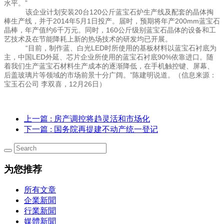
水平。”
该企业计划安装20台120公斤蓝宝石炉生产线及配套的晶体掏
棒生产线，并于2014年5月1日投产。届时，预期将年产200mm蓝宝石
晶棒，年产值约6千万元。同时，160公斤级别蓝宝石晶体的设备和工
艺技术及在节能降耗上新的热场技术的研发均已开展。
“目前，制作蓝、白光LED时所使用的基板材料以蓝宝石衬底为
主，中国LED外延、芯片企业所使用的蓝宝石衬底90%依靠进口。随
着我们生产蓝宝石材料生产成本的逐渐降低，在手机触控键、屏幕、
后盖玻璃片等领域的市场前景十分广阔。”陈建明说道。（信息来源：
宝玉石公司 李双喜，12月26日）
上一篇
: 房产调控将趋灵活和市场化
下一篇
: 国务院再提建不动产统一登记
为您推荐
所有文章
企業新聞
行業新聞
媒體新聞