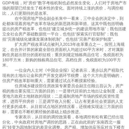
GDP考核，对“房价”数字考核机制也必然发生变化，人们对于房地产市
场的期望已经发生了根本性的变化。面对持续上涨的房价，与调控相
比，人们更期待的是改革。
在中国房地产协会副会长朱中一看来，三中全会的决定中，到
处都体现着房地产改革市场化的新思路和新举措。这其中既包括明确
提出的房产税改革，也包括“建立城乡统一的建设用地市场”；既包括建
立全社会房产基础数据统一平台，也包括“探索实行官邸制”；既包
括“完善城镇化健康发展体制机制”，也包括“完善产权保护制度”。
扩大房产税改革试点被列入2013年改革重点之一，按照上海规
定，在合并计算的家庭全部住房面积人均超过60平方米时，才对属新
购住房超出部分的面积征税；重庆则规定独栋商品住宅，免税面积为
180平方米；新购的独栋商品住宅、高档住房，免税面积为100平方
米。
一位业内人士对《中国企业报》记者表示，逐步以房产税取代
现有的土地出让金和房产开发交易环节税费，这个大方向是明确的，
但房产税改革影响重大，需要通过试点不断摸索经验。
住房城乡建设部住房政策专家委员会副主任顾云昌认为，房产
税的推出要实现三方面的目的：一是替代目前的土地出让金制度，改
变地方政府土地财政的现状；二是遏制房地产市场的投机投资性需
求，进而平抑房价；三是调节收入分配，让占有更多社会资源的人支
付更多的成本。从目前试点地区的情况看，还很难实现这三方面的目
标，需要在不断积累经验的基础上稳步推进。
专家表示，从目前的调控政策看，各地调控有松有紧已经出现
分化，中央政府对房地产调控的思路，正在由此前的“东南西北一服
药”转变为因地制宜的差异化调整。房产税、增加供应等应对当下楼市