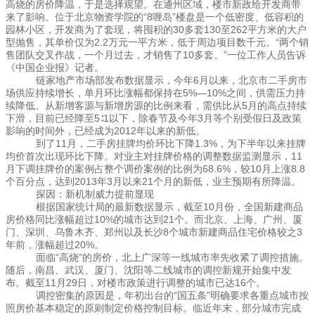
高烧的房价降温，于是选择观望。在通州区域，楼市新政给开发商带
来了影响。位于北京物资学院的“8喱岛”楼盘是一个低密度、低容积的
园林小区，开发商为了套现，将囤积的30多套130至262平方米的大户
型抛售，其单价仅为2.2万元一平方米，低于周边项目数千元。“两个销
售团队交叉作战，一个月过去，才销售了10多套。”一位工作人员告诉
《中国企业报》记者。
链家地产市场部发布数据显示，今年6月以来，北京市二手房市
场供应持续增长，单月环比涨幅都保持在5%—10%之间，供需压力持
续降低。从新增客源与新增房源的比例来看，需供比从5月的高点持续
下滑，目前已经降至5∶1以下，除春节及今年3月等个别受假日及政策
影响的时间外，已经成为2012年以来的新低。
到了11月，二手房挂牌均价环比下降1.3%，为下半年以来挂牌
均价首次出现环比下降。对业主对挂牌价格的调整数据监测显示，11
月下调挂牌价的案例占整个调价案例的比例为68.6%，较10月上涨8.8
个百分点，达到2013年3月以来21个月的新低，业主预期有所降温。
探因：新机制威力提前显现
根据国家统计局的最新数据显示，截至10月份，全国新建商品
房价格同比涨幅超过10%的城市达到21个。而北京、上海、广州、厦
门、深圳、乌鲁木齐、郑州以及长沙8个城市新建商品住宅价格较之3
年前，涨幅超过20%。
面临“高烧”的房价，北上广深等一线城市率先收紧了调控措施。
随后，南昌、武汉、厦门、沈阳等二线城市的调控新规开始集中发
布。截至11月29日，对楼市政策进行调整的城市已达16个。
调控密集的原因是，年初出台的“国五条”明确要求各重点城市按
照房价基本稳定的原则制定价格控制目标。临近年末，部分城市完成