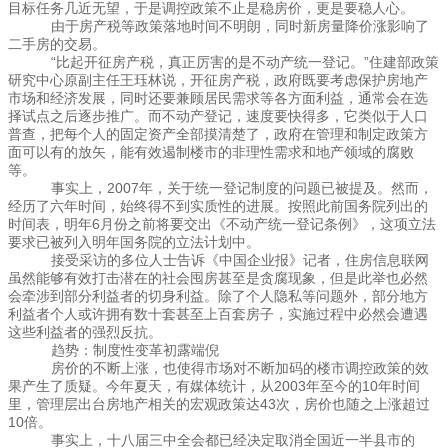
目标任务几近无望，于是调控政策不止是稳房价，更是要稳人心。
由于房产税等政策落地时间不明朗，同时新房量降价涨影响了
二手房的交易。
“比起开征房产税，真正厉害的是不动产统一登记。”住建部政策
研究中心原副主任王珏林说，开征房产税，政府既要考虑保护房地产
市场和经济发展，同时还要兼顾居民需求等各方面利益，通常会在选
择试点之后逐步推广。而不动产登记，速度要快得多，它类似于人口
普查，把每个人的固定资产全部摸清楚了，政府在管理和制定政策方
面可以有的放矢，能有效遏制楼市的非理性需求和地产领域的腐败
等。
事实上，2007年，关于统一登记制度的问题已被提及。然而，
经历了六年时间，始终得不到实质性的进展。按照此前国务院列出的
时间表，明年6月份之前将要交出《不动产统一登记条例》，这项立法
要求已被列入明年国务院的立法计划中。
接受采访的多位人士告诉《中国企业报》记者，住房信息联网
虽然能够有效打击潜在的社会囤房甚至是贪腐现象，但是此举也必然
会牵涉到部分利益者的切身利益。除了个人隐私等问题外，部分地方
利益者个人或许拥有数十套甚至上百套房子，实施过程中必然会遭遇
这些利益者的强烈反抗。
趋势：制度性变革初露端倪
房价的不断上涨，也使得市场对不断加码的楼市调控政策的效
果产生了质疑。今年夏天，有媒体统计，从2003年至今的10年时间
里，管理层出台房地产相关的宏观政策达43次，房价也随之上涨超过
10倍。
事实上，十八届三中全会都已经决定取消全国近一半县市的