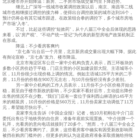
北京楼市亦开始降温：新房、二手房市场成交量均呈下降趋势。
继北上广深等一线城市收紧调控政策以后，南京、南昌等二线
城市也相继接过调控的接力棒，使得出台调控政策的城市达到16个，
预计仍将会有其它城市跟进。在政策组合拳的调控下，多个城市房地
产市场“入冬”。
不过，比起这些调控“短效药”，从十八届三中全会后体现的思路
来看，以“房产税”、“不动产统一登记”为代表的新型房地产政策机制正
在形成。
降温：不少看房客爽约
“京七条”出台后一个月里，北京新房成交量出现大幅下降。据此
有舆论宣称，“京七条”发力、楼市降温。
北京市海淀区车公庄一家中介机构负责人表示，西三环板块的
多数小区房价趋于平稳，门店主营的小区如建设部大院、主语城等小
区，11月份很少出现价格上调的情况。例如主语城125平方米的二手
房，11月份的价格在900万元左右，与10月份报价没有多少差别。
另一家中介机构的工作人员表示，11月份不少小区价格开始企
稳，甚至由于楼市新政的影响，不少卖家不看好后市，主动提出降价
出售的情况不在少数。“我们门店有一套位于保利西山林语的145平方
米的精装房，10月份的价格是560万元，11月份卖家主动调低了11万
元，希望能尽快出手。”
卖家李先生告诉《中国企业报》记者，他10月初刚在中介门店
委托出售位于地铁旁的自住房，准备年底前实现置换。“中介挂牌一个
礼拜，光看房的意向电话就接到了20多个。”然而，十八届三中全会之
后，不少看房客爽约了。原来，这些看房客中确实有因受新政影响而
被挡在购房门槛外的，但更多的则认为这是政府准备采取措施给持续