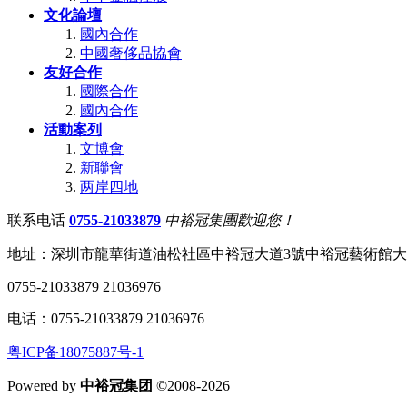
文化論壇
國內合作
中國奢侈品協會
友好合作
國際合作
國內合作
活動案列
文博會
新聯會
两岸四地
联系电话
0755-21033879
中裕冠集團歡迎您！
地址：深圳市龍華街道油松社區中裕冠大道3號中裕冠藝術館
0755-21033879 21036976
电话：0755-21033879 21036976
粤ICP备18075887号-1
Powered by
中裕冠集团
©2008-2026