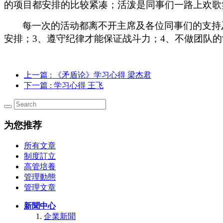
的项目都安排的比较紧凑；活泼是同事们一路上欢歌
每一次的活动都离不开主席及各位同事们的支持
安排；
3
、
遵守纪律才能保证战斗力；
4
、
不做团队的
上一篇
: 《矛盾论》学习心得 梁杰君
下一篇
: 学习心得 王飞
为您推荐
所有文章
制度訂立
高管培養
管理動態
管理文章
新聞中心
企業新聞