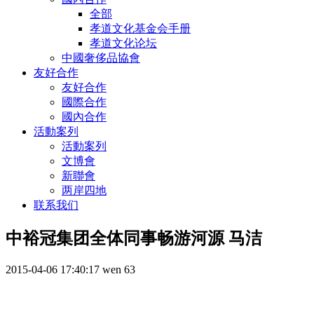
全部
孝道文化基金会手册
孝道文化论坛
中國奢侈品協會
友好合作
友好合作
國際合作
國內合作
活動案列
活動案列
文博會
新聯會
两岸四地
联系我们
中裕冠集团全体同事畅游河源 马洁
2015-04-06 17:40:17
wen
63