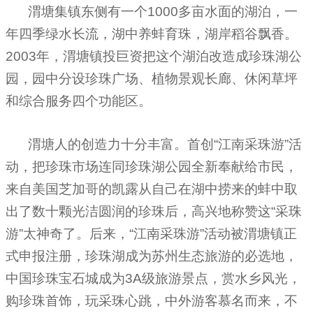
渭塘集镇东侧有一个
1000
多亩水面的湖泊，一
年四季绿水长流，湖中养蚌育珠，湖岸稻谷飘香。
2003
年，渭塘镇投巨资把这个湖泊改造成珍珠湖公
园，园中分设珍珠广场、植物景观长廊、休闲草坪
和综合服务四个功能区。
渭塘人的创造力十分丰富。首创“江南采珠游”活
动，把珍珠市场连同珍珠湖公园全新奉献给市民，
来自美国芝加哥的凯露从自己在湖中捞来的蚌中取
出了数十颗光洁圆润的珍珠后，高兴地称赞这“采珠
游”太神奇了。后来，“江南采珠游”活动被渭塘镇正
式申报注册，珍珠湖成为苏州生态旅游的必选地，
中国珍珠宝石城成为
3A
级旅游景点，赏水乡风光，
购
珍珠首饰
，玩采珠心跳，中外游客慕名而来，不