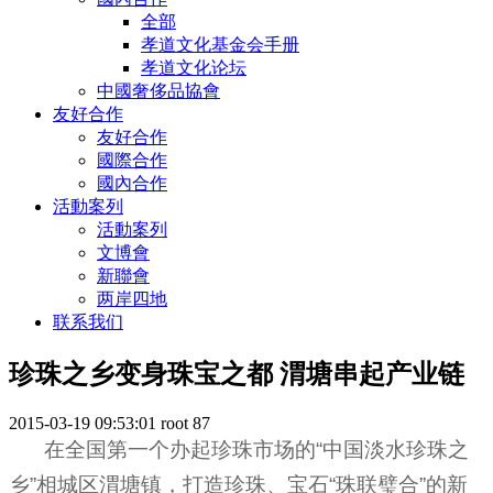
全部
孝道文化基金会手册
孝道文化论坛
中國奢侈品協會
友好合作
友好合作
國際合作
國內合作
活動案列
活動案列
文博會
新聯會
两岸四地
联系我们
珍珠之乡变身珠宝之都 渭塘串起产业链
2015-03-19 09:53:01
root
87
在全国第一个办起珍珠市场的“中国淡水珍珠之
乡”相城区渭塘镇，打造珍珠、
宝石
“珠联璧合”的新