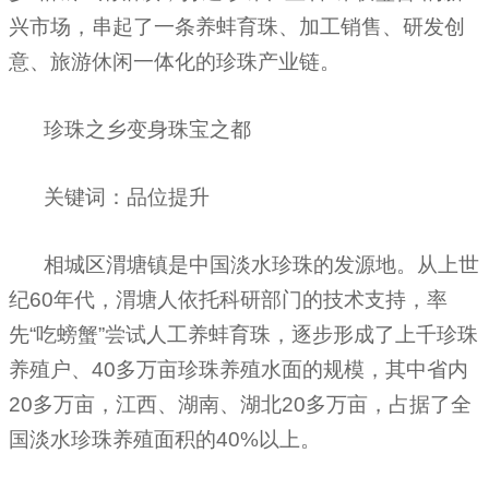
兴市场，串起了一条养蚌育珠、加工销售、研发创
意、旅游休闲一体化的珍珠产业链。
珍珠之乡变身
珠宝
之都
关键词：品位提升
相城区渭塘镇是中国淡水珍珠的发源地。从上世
纪
60
年代，渭塘人依托科研部门的技术支持，率
先“吃螃蟹”尝试人工养蚌育珠，逐步形成了上千珍珠
养殖户、
40
多万亩珍珠养殖水面的规模，其中省内
20
多万亩，江西、湖南、湖北
20
多万亩，占据了全
国淡水珍珠养殖面积的
40%
以上。