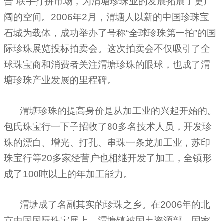
合”联手打拼市场，为渭塘珍珠业的发展拓展了更广
阔的空间。
2006
年
2
月，渭塘人以新的中国珍珠宝
石城为载体，成功举办了号称“全球珍珠第一拍”的国
际珍珠展览投标拍卖会。这次拍卖会不仅吸引了全
球珠宝商和消费者关注渭塘珍珠的眼球，也成了渭
塘珍珠产业发展的里程碑。
渭塘珍珠的提高身价是从加工业的兴起开始的。
包氏珠宝行一下子招收了
80
多名技术人员，开发珍
珠的漂白、增光、打孔、串珠一条龙加工业，苏印
珠宝行等
20
多家经营户也相继开发了加工，全镇形
成了
100
吨以上的年加工能力。
渭塘成了名副其实的珍珠之乡。在
2006
年的北
京中国国际
珠宝展
上，渭塘镇被国土资源部、国家