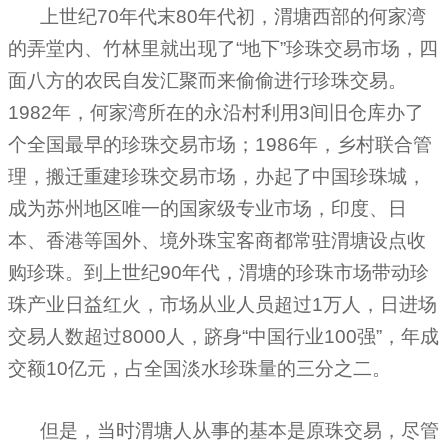
上世纪
70
年代末
80
年代初，渭塘西部的何家湾
的弄堂内、竹林里就出现了“地下”珍珠交易市场，四
面八方的农民自发汇聚而来偷偷进行珍珠交易。
1982
年，何家湾所在的永沿村利用
3
间旧仓库办了
个全国最早的珍珠交易市场；
1986
年，乡村联合管
理，搬迁重建珍珠交易市场，办起了中国珍珠城，
成为苏州地区唯一的国家级专业市场，印度、日
本、香港等国外、境外珠宝客商都常驻渭塘设点收
购珍珠。到上世纪
90
年代，渭塘的珍珠市场带动珍
珠产业日益红火，市场从业人员超过
1
万人，日进场
交易人数超过
8000
人，跻身“中国行业
100
强”，年成
交额
10
亿元，占全国淡水珍珠量的三分之二。
但是，当时渭塘人从事的基本是原珠交易，尽管