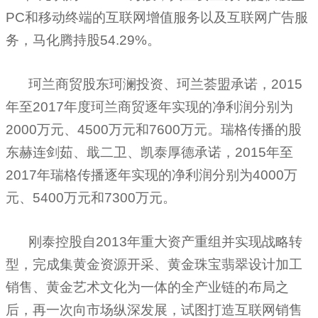
PC
和移动终端的互联网增值服务以及互联网广告服
务，马化腾持股
54.29%
。
珂兰商贸股东珂澜投资、珂兰荟盟承诺，
2015
年至
2017
年度珂兰商贸逐年实现的净利润分别为
2000
万元、
4500
万元和
7600
万元。瑞格传播的股
东赫连剑茹、戢二卫、凯泰厚德承诺，
2015
年至
2017
年瑞格传播逐年实现的净利润分别为
4000
万
元、
5400
万元和
7300
万元。
刚泰控股自
2013
年重大资产重组并实现战略转
型，完成集黄金资源开采、黄金珠宝
翡翠
设计加工
销售、黄金艺术文化为一体的全产业链的布局之
后，再一次向市场纵深发展，试图打造互联网销售