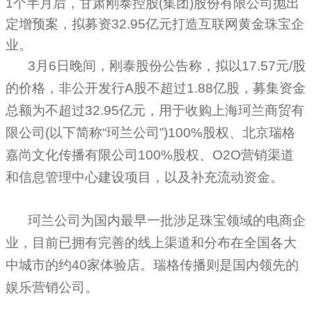
1个半月后，甘肃刚泰控股
(
集团
)
股份有限公司抛出
定增预案，拟募资
32.95
亿元打造互联网黄金
珠宝
企
业。
3月
6
日晚间，刚泰股份公告称，拟以
17.57
元
/
股
的价格，非公开发行
A
股不超过
1.88
亿股，募集资金
总额为不超过
32.95
亿元，用于收购上海珂兰商贸有
限公司
(
以下简称“珂兰公司”
)100%
股权、北京瑞格
嘉尚文化传播有限公司
100%
股权、
O2O
营销渠道
和信息管理中心建设项目，以及补充流动资金。
珂兰公司为国内最早一批涉足珠宝领域的电商企
业，目前已拥有完善的线上渠道和分布在全国各大
中城市的约
40
家体验店。瑞格传播则是国内领先的
娱乐营销公司。