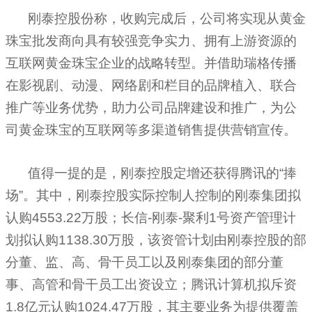
刚泰控股份称，收购完成后，公司将实现从黄金
珠宝批发商向具有较强竞争实力、拥有上游资源的
互联网黄金珠宝企业的战略转型。并借助瑞格传播
在影视剧、动漫、网络剧和栏目的品牌植入、联合
推广等业务优势，助力公司品牌建设和推广，为公
司黄金珠宝的互联网等多渠道销售提供营销宣传。
值得一提的是，刚泰控股定增还获得腾讯的“捧
场”。其中，刚泰控股实际控制人控制的刚泰集团拟
认购
4553.22
万股；长信
-
刚泰
-
聚利
1
号资产管理计
划拟认购
1138.30
万股，该资管计划由刚泰控股的部
分董、监、高、骨干员工以及刚泰集团的部分董
事、高管和骨干员工出资设立；腾讯计算机拟斥资
1.8
亿元认购
1024.47
万股，其主要业务为提供覆盖