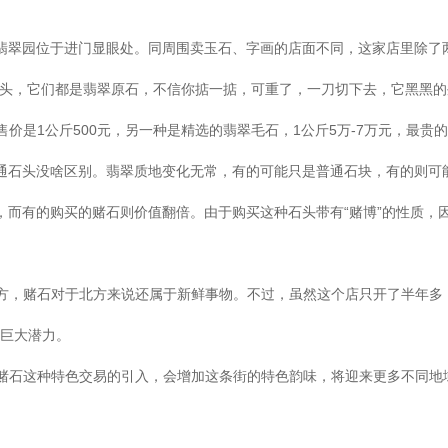
，翡翠园位于进门显眼处。同周围卖玉石、字画的店面不同，这家店里除
石头，它们都是翡翠原石，不信你掂一掂，可重了，一刀切下去，它黑黑的
价是1公斤500元，另一种是精选的翡翠毛石，1公斤5万-7万元，最贵
通石头没啥区别。翡翠质地变化无常，有的可能只是普通石块，有的则可
而有的购买的赌石则价值翻倍。由于购买这种石头带有“赌博”的性质，因此
方，赌石对于北方来说还属于新鲜事物。不过，虽然这个店只开了半年多
的巨大潜力。
石这种特色交易的引入，会增加这条街的特色韵味，将迎来更多不同地域的