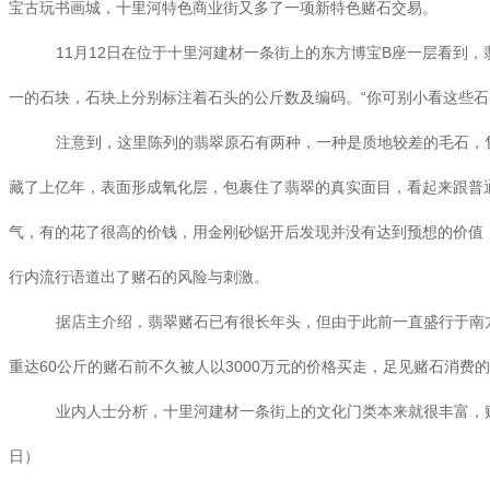
宝古玩书画城，十里河特色商业街又多了一项新特色赌石交易。
11月12日在位于十里河建材一条街上的东方博宝B座一层看到
一的石块，石块上分别标注着石头的公斤数及编码。“你可别小看这些
注意到，这里陈列的翡翠原石有两种，一种是质地较差的毛石，售
藏了上亿年，表面形成氧化层，包裹住了翡翠的真实面目，看起来跟普
气，有的花了很高的价钱，用金刚砂锯开后发现并没有达到预想的价值，
行内流行语道出了赌石的风险与刺激。
据店主介绍，翡翠赌石已有很长年头，但由于此前一直盛行于南
重达60公斤的赌石前不久被人以3000万元的价格买走，足见赌石消费
业内人士分析，十里河建材一条街上的文化门类本来就很丰富，赌
日）