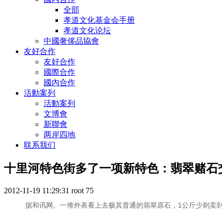
全部
孝道文化基金会手册
孝道文化论坛
中國奢侈品協會
友好合作
友好合作
國際合作
國內合作
活動案列
活動案列
文博會
新聯會
两岸四地
联系我们
十里河特色街多了一项新特色：翡翠赌石
2012-11-19 11:29:31
root
75
据和讯网。一堆外表看上去极其普通的翡翠原石，1公斤少则卖到