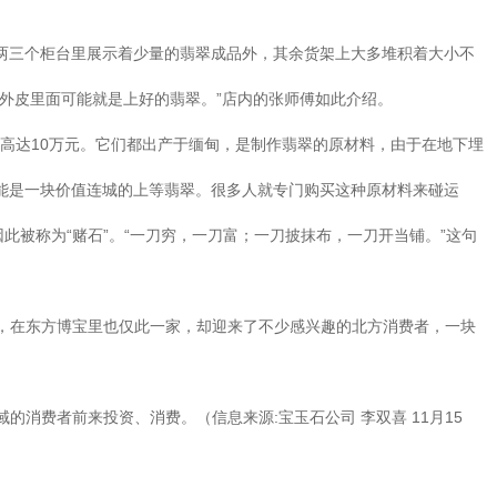
了两三个柜台里展示着少量的翡翠成品外，其余货架上大多堆积着大小不
外皮里面可能就是上好的翡翠。”店内的张师傅如此介绍。
的高达10万元。它们都出产于缅甸，是制作翡翠的原材料，由于在地下埋
能是一块价值连城的上等翡翠。很多人就专门购买这种原材料来碰运
被称为“赌石”。“一刀穷，一刀富；一刀披抹布，一刀开当铺。”这句
，在东方博宝里也仅此一家，却迎来了不少感兴趣的北方消费者，一块
消费者前来投资、消费。（信息来源:宝玉石公司 李双喜 11月15